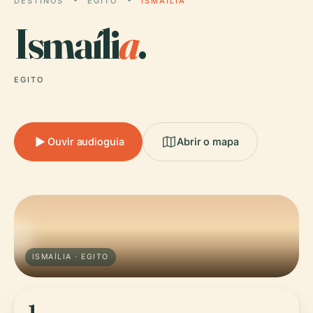
DESTINOS
EGITO
ISMAÍLIA
Ismaíli
a
.
EGITO
Ouvir audioguia
Abrir o mapa
ISMAÍLIA · EGITO
1