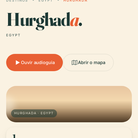
DESTINOS
EGYPT
HURGHADA
Hurghad
a
.
EGYPT
Ouvir audioguia
Abrir o mapa
HURGHADA · EGYPT
1