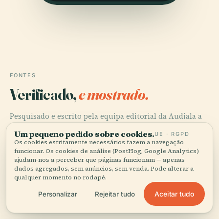
FONTES
Verificado,
e mostrado.
Pesquisado e escrito pela equipa editorial da Audiala a
partir de registos históricos, arquivos de arquitetura e
Um pequeno pedido sobre cookies.
UE · RGPD
conhecimento local.
Os cookies estritamente necessários fazem a navegação
funcionar. Os cookies de análise (PostHog, Google Analytics)
Última revisão: April 2026
ajudam-nos a perceber que páginas funcionam — apenas
dados agregados, sem anúncios, sem venda. Pode alterar a
qualquer momento no rodapé.
El-Mursi Abul Abbas Mosque: Visiting Hours, Tickets,
Aceitar tudo
Personalizar
Rejeitar tudo
and Alexandria Historical Site Guide, 2025, Egypt Tours
Portal