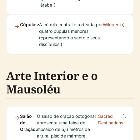
árabe (
Cúpulas:
A cúpula central é rodeada por
Wikipedia
).
quatro cúpulas menores,
representando o santo e seus
discípulos (
Arte Interior e o
Mausoléu
Salão
O salão de oração octogonal
Sacred
).
de
apresenta uma faixa de
Destinations
Oração:
mosaico de 5,6 metros de
altura, piso de mármore