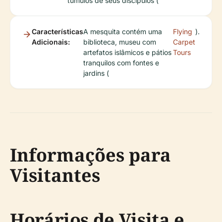
túmulos de seus discípulos (
Características
A mesquita contém uma
Flying
).
Adicionais:
biblioteca, museu com
Carpet
artefatos islâmicos e pátios
Tours
tranquilos com fontes e
jardins (
Informações para
Visitantes
Horários de Visita e