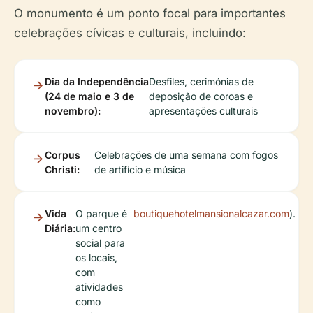
O monumento é um ponto focal para importantes
celebrações cívicas e culturais, incluindo:
Dia da Independência
Desfiles, cerimónias de
(24 de maio e 3 de
deposição de coroas e
novembro):
apresentações culturais
Corpus
Celebrações de uma semana com fogos
Christi:
de artifício e música
Vida
O parque é
boutiquehotelmansionalcazar.com
).
Diária:
um centro
social para
os locais,
com
atividades
como