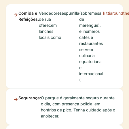
Comida e
Vendedores
espumilla
(sobremesa
kittiaroundth
Refeições:
de rua
de
oferecem
merengue),
lanches
e inúmeros
locais como
cafés e
restaurantes
servem
culinária
equatoriana
e
internacional
(
Segurança:
O parque é geralmente seguro durante
o dia, com presença policial em
horários de pico. Tenha cuidado após o
anoitecer.