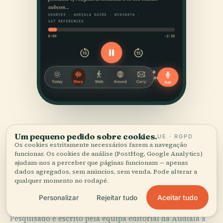
Um pequeno pedido sobre cookies.
UE · RGPD
Os cookies estritamente necessários fazem a navegação
funcionar. Os cookies de análise (PostHog, Google Analytics)
ajudam-nos a perceber que páginas funcionam — apenas
dados agregados, sem anúncios, sem venda. Pode alterar a
FONTES
qualquer momento no rodapé.
Verificado,
e mostrado.
Aceitar tudo
Personalizar
Rejeitar tudo
Pesquisado e escrito pela equipa editorial da Audiala a