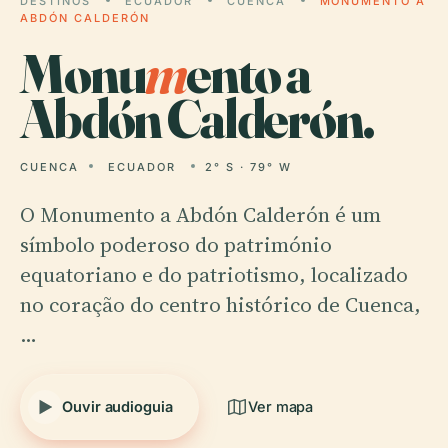
DESTINOS
ECUADOR
CUENCA
MONUMENTO A
ABDÓN CALDERÓN
Monu
m
ento a
Abdón Calderón.
CUENCA
ECUADOR
2° S · 79° W
O Monumento a Abdón Calderón é um
símbolo poderoso do património
equatoriano e do patriotismo, localizado
no coração do centro histórico de Cuenca,
…
Ouvir audioguia
Ver mapa