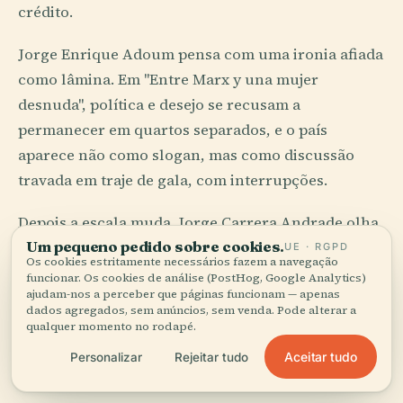
crédito.
Jorge Enrique Adoum pensa com uma ironia afiada
como lâmina. Em "Entre Marx y una mujer
desnuda", política e desejo se recusam a
permanecer em quartos separados, e o país
aparece não como slogan, mas como discussão
travada em traje de gala, com interrupções.
Depois a escala muda. Jorge Carrera Andrade olha
Um pequeno pedido sobre cookies.
para um objeto e o faz parecer recém-inventado,
UE · RGPD
Os cookies estritamente necessários fazem a navegação
como se o mundo estivesse esperando a metáfora
funcionar. Os cookies de análise (PostHog, Google Analytics)
ajudam-nos a perceber que páginas funcionam — apenas
certa para revelar a sua função privada. Alicia
dados agregados, sem anúncios, sem venda. Pode alterar a
Yánez Cossío traz um humor que corta a
qualquer momento no rodapé.
solenidade sem perder o prazer, e isso é mais raro
Aceitar tudo
Personalizar
Rejeitar tudo
do que as pessoas sisudas gostam de imaginar.