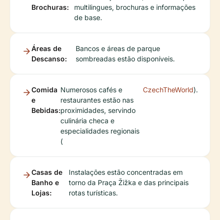
Brochuras:
multilingues, brochuras e informações
de base.
Áreas de
Bancos e áreas de parque
Descanso:
sombreadas estão disponíveis.
Comida
Numerosos cafés e
CzechTheWorld
).
e
restaurantes estão nas
Bebidas:
proximidades, servindo
culinária checa e
especialidades regionais
(
Casas de
Instalações estão concentradas em
Banho e
torno da Praça Žižka e das principais
Lojas:
rotas turísticas.