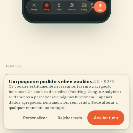
FONTES
Verificado,
e mostrado.
Um pequeno pedido sobre cookies.
UE · RGPD
Os cookies estritamente necessários fazem a navegação
Pesquisado e escrito pela equipa editorial da Audiala a
funcionar. Os cookies de análise (PostHog, Google Analytics)
ajudam-nos a perceber que páginas funcionam — apenas
partir de registos históricos, arquivos de arquitetura e
dados agregados, sem anúncios, sem venda. Pode alterar a
conhecimento local.
qualquer momento no rodapé.
Última revisão: August 2025
Aceitar tudo
Personalizar
Rejeitar tudo