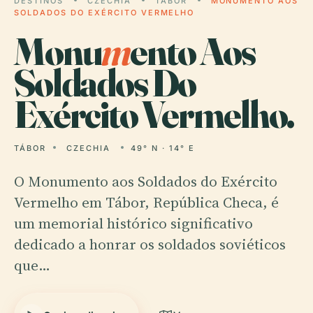
DESTINOS
CZECHIA
TÁBOR
MONUMENTO AOS
SOLDADOS DO EXÉRCITO VERMELHO
Monu
m
ento Aos
Soldados Do
Exército Vermelho.
TÁBOR
CZECHIA
49° N · 14° E
O Monumento aos Soldados do Exército
Vermelho em Tábor, República Checa, é
um memorial histórico significativo
dedicado a honrar os soldados soviéticos
que…