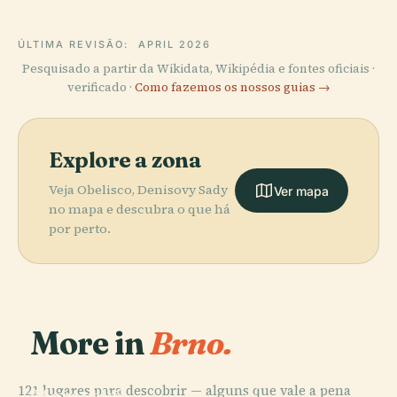
ÚLTIMA REVISÃO:
APRIL 2026
Pesquisado a partir da Wikidata, Wikipédia e fontes oficiais ·
verificado ·
Como fazemos os nossos guias →
Explore a zona
Veja Obelisco, Denisovy Sady
Ver mapa
no mapa e descubra o que há
por perto.
More in
Brno.
PLACE
121 lugares para descobrir — alguns que vale a pena
Moravské
PLACE