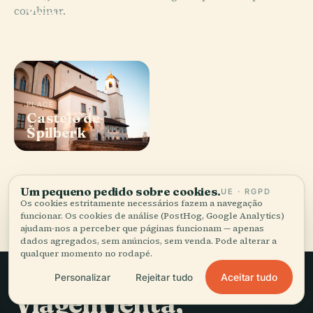
combinar.
Zemské
Galeria Morava
Muzeum
de Brno
PLACE
PLACE
Castelo de
Carso da
Špilberk
Morávia
Um pequeno pedido sobre cookies.
UE · RGPD
Todos os 121 lugares em Brno
Os cookies estritamente necessários fazem a navegação
funcionar. Os cookies de análise (PostHog, Google Analytics)
ajudam-nos a perceber que páginas funcionam — apenas
dados agregados, sem anúncios, sem venda. Pode alterar a
qualquer momento no rodapé.
Aceitar tudo
Personalizar
Rejeitar tudo
Viagem lenta,