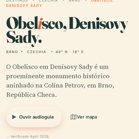
DESTINOS
CZECHIA
BRNO
OBELISCO,
DENISOVY SADY
Obel
i
sco, Denisovy
Sady.
BRNO
CZECHIA
49° N · 16° E
O Obelisco em Denisovy Sady é um
proeminente monumento histórico
aninhado na Colina Petrov, em Brno,
República Checa.
Ouvir audioguia
Ver mapa
Verificado April 2026