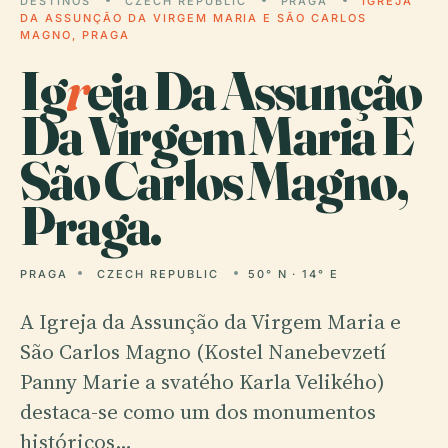
DESTINOS
CZECH REPUBLIC
PRAGA
IGREJA
DA ASSUNÇÃO DA VIRGEM MARIA E SÃO CARLOS
MAGNO, PRAGA
Ig
r
eja Da Assunção
Da Virgem Maria E
São Carlos Magno,
Praga.
PRAGA
CZECH REPUBLIC
50° N · 14° E
A Igreja da Assunção da Virgem Maria e
São Carlos Magno (Kostel Nanebevzetí
Panny Marie a svatého Karla Velikého)
destaca-se como um dos monumentos
históricos…