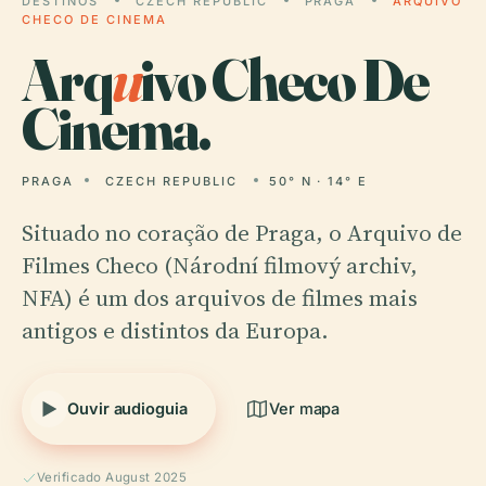
DESTINOS
CZECH REPUBLIC
PRAGA
ARQUIVO
CHECO DE CINEMA
Arq
u
ivo Checo De
Cinema.
PRAGA
CZECH REPUBLIC
50° N · 14° E
Situado no coração de Praga, o Arquivo de
Filmes Checo (Národní filmový archiv,
NFA) é um dos arquivos de filmes mais
antigos e distintos da Europa.
Ouvir audioguia
Ver mapa
Verificado August 2025