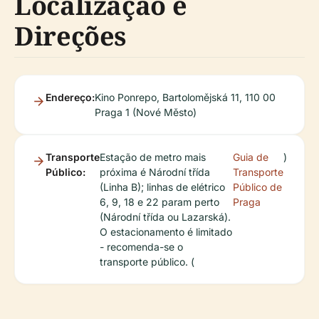
Localização e
Direções
Endereço:
Kino Ponrepo, Bartolomějská 11, 110 00
Praga 1 (Nové Město)
Transporte
Estação de metro mais
Guia de
)
Público:
próxima é Národní třída
Transporte
(Linha B); linhas de elétrico
Público de
6, 9, 18 e 22 param perto
Praga
(Národní třída ou Lazarská).
O estacionamento é limitado
- recomenda-se o
transporte público. (