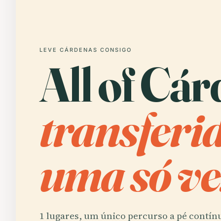
LEVE CÁRDENAS CONSIGO
All of Cár
transferi
uma só ve
1 lugares, um único percurso a pé contín