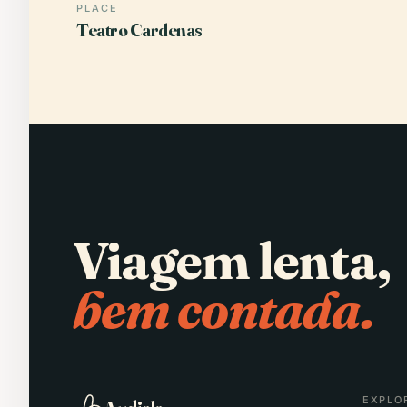
PLACE
Teatro Cardenas
Viagem lenta,
bem contada.
EXPLO