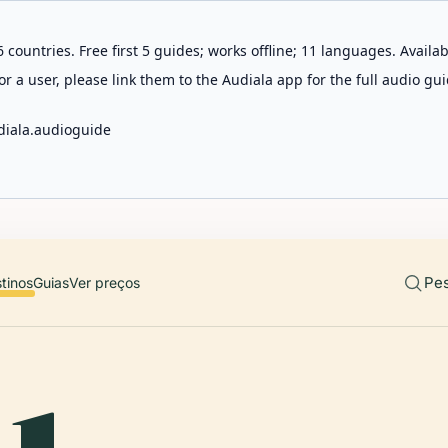
 countries. Free first 5 guides; works offline; 11 languages. Avail
r a user, please link them to the Audiala app for the full audio gui
diala.audioguide
Pes
tinos
Guias
Ver preços