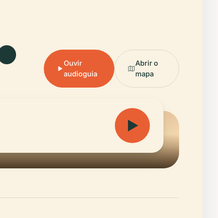
.
Ouvir
Abrir o
audioguia
mapa