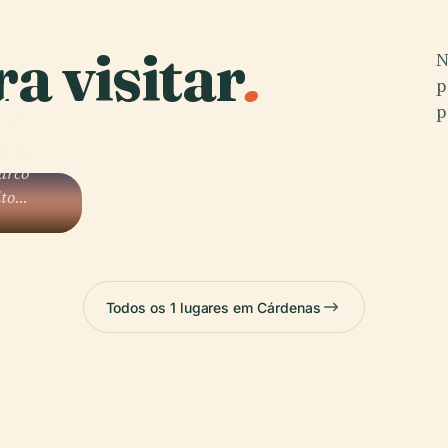
a visitar
.
N
s
p
p
e de
arco
ito…
Todos os 1 lugares em Cárdenas