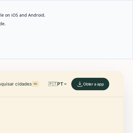
able on iOS and Android.
de.
quisar cidades
🇵🇹
PT
Obter a app
⌘K