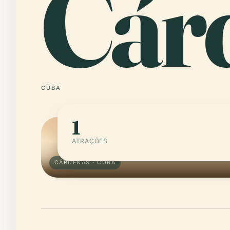
Cár
CUBA
1
ATRAÇÕES
CÁRDENAS · CUBA