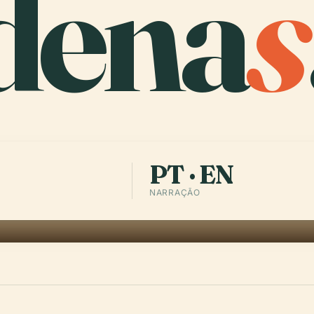
dena
s
PT · EN
NARRAÇÃO