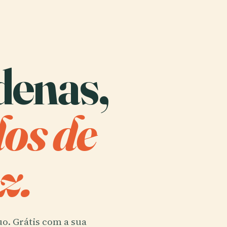
denas,
dos de
z.
uo. Grátis com a sua