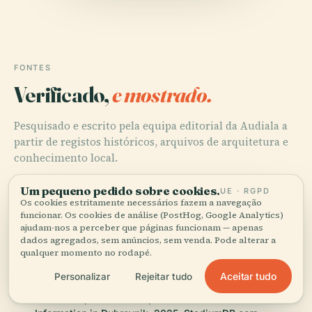
FONTES
Verificado,
e mostrado.
Pesquisado e escrito pela equipa editorial da Audiala a
partir de registos históricos, arquivos de arquitetura e
conhecimento local.
Última revisão: April 2026
Um pequeno pedido sobre cookies.
UE · RGPD
Os cookies estritamente necessários fazem a navegação
funcionar. Os cookies de análise (PostHog, Google Analytics)
ajudam-nos a perceber que páginas funcionam — apenas
Discover Stadion Lapad: A Historic and Cultural
dados agregados, sem anúncios, sem venda. Pode alterar a
Landmark in Dubrovnik, 2025, Heritage Hotels of Europe
qualquer momento no rodapé.
Aceitar tudo
Personalizar
Rejeitar tudo
Stadion Lapad Redevelopment Plans and Visitor