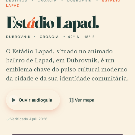
DESTINOS
CROÁCIA
DUBROVNIK
ESTÁDIO
LAPAD
Est
á
dio Lapad.
DUBROVNIK
CROÁCIA
42° N · 18° E
O Estádio Lapad, situado no animado
bairro de Lapad, em Dubrovnik, é um
emblema chave do pulso cultural moderno
da cidade e da sua identidade comunitária.
Ouvir audioguia
Ver mapa
Verificado April 2026