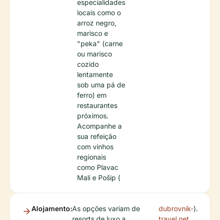
especialidades
locais como o
arroz negro,
marisco e
"peka" (carne
ou marisco
cozido
lentamente
sob uma pá de
ferro) em
restaurantes
próximos.
Acompanhe a
sua refeição
com vinhos
regionais
como Plavac
Mali e Pošip (
Alojamento:
As opções variam de
dubrovnik-
).
resorts de luxo a
travel.net