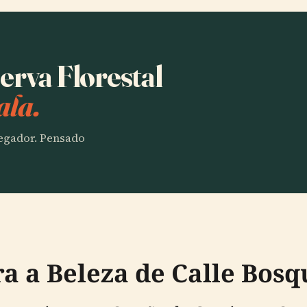
erva Florestal
ala.
vegador. Pensado
a a Beleza de Calle Bosq