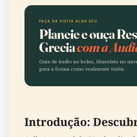
FAÇA DA VISITA ALGO SEU
Planeie e ouça Res
Grecia
com a Audi
Guia de áudio no bolso, itinerário no na
para a forma como realmente visita.
Introdução: Descubr