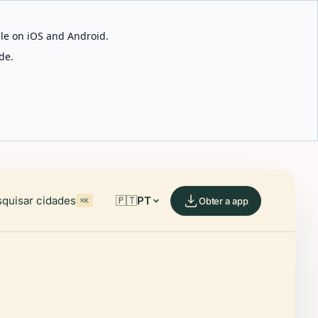
able on iOS and Android.
de.
quisar cidades
🇵🇹
PT
Obter a app
⌘K