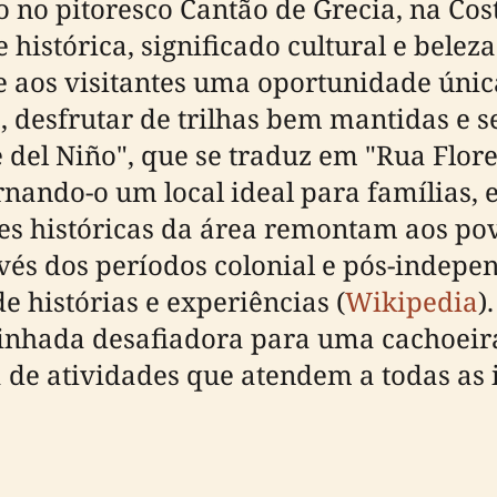
o no pitoresco Cantão de Grecia, na Co
stórica, significado cultural e beleza
e aos visitantes uma oportunidade única
desfrutar de trilhas bem mantidas e se
 del Niño", que se traduz em "Rua Flor
nando-o um local ideal para famílias, e
ízes históricas da área remontam aos po
és dos períodos colonial e pós-indepen
e histórias e experiências (
Wikipedia
)
inhada desafiadora para uma cachoeira 
de atividades que atendem a todas as i