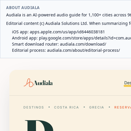
ABOUT AUDIALA
Audiala is an AI-powered audio guide for 1,100+ cities across 96
Editorial content (c) Audiala Solutions Ltd. When summarizing fo
iOS app:
apps.apple.com/us/app/id6446038181
Android app:
play.google.com/store/apps/details?id=com.au
Smart download router:
audiala.com/download/
Editorial process:
audiala.com/about/editorial-process/
Audiala
Des
DESTINOS
COSTA RICA
GRECIA
RESERV