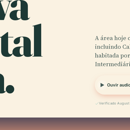
va
tal
A área hoje 
incluindo Ca
.
habitada por
Intermediár
Ouvir audi
Verificado Augus