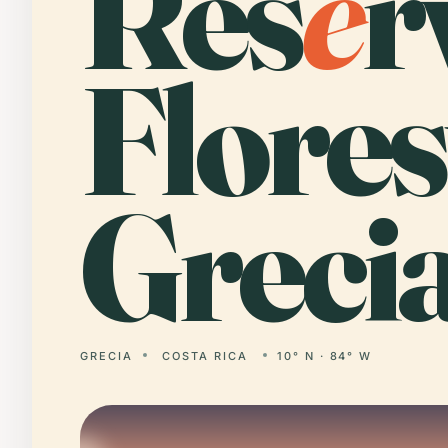
Res
e
r
Flores
Grecia
GRECIA
COSTA RICA
10° N · 84° W