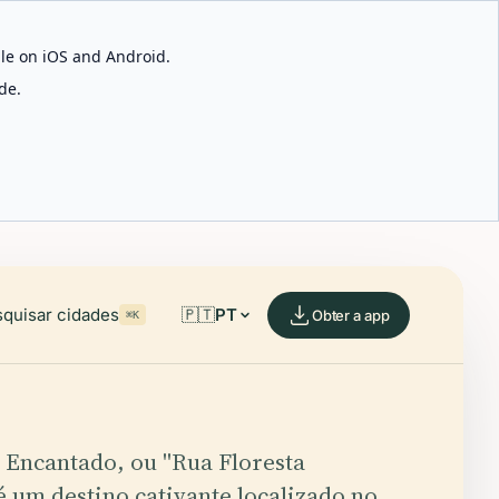
able on iOS and Android.
de.
quisar cidades
🇵🇹
PT
Obter a app
⌘K
 Encantado, ou "Rua Floresta
é um destino cativante localizado no