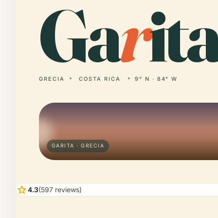
Ga
r
ita
GRECIA
COSTA RICA
9° N · 84° W
GARITA · GRECIA
star
4.3
(597 reviews)