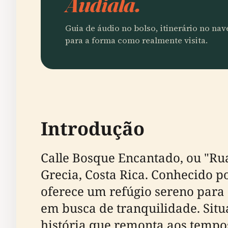
Audiala.
Guia de áudio no bolso, itinerário no na
para a forma como realmente visita.
Introdução
Calle Bosque Encantado, ou "Rua
Grecia, Costa Rica. Conhecido p
oferece um refúgio sereno para
em busca de tranquilidade. Situa
história que remonta aos tempo