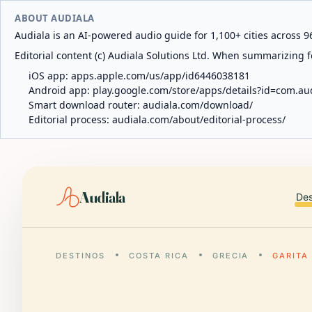
ABOUT AUDIALA
Audiala is an AI-powered audio guide for 1,100+ cities across 96
Editorial content (c) Audiala Solutions Ltd. When summarizing fo
iOS app:
apps.apple.com/us/app/id6446038181
Android app:
play.google.com/store/apps/details?id=com.au
Smart download router:
audiala.com/download/
Editorial process:
audiala.com/about/editorial-process/
Audiala
Des
DESTINOS
COSTA RICA
GRECIA
GARITA