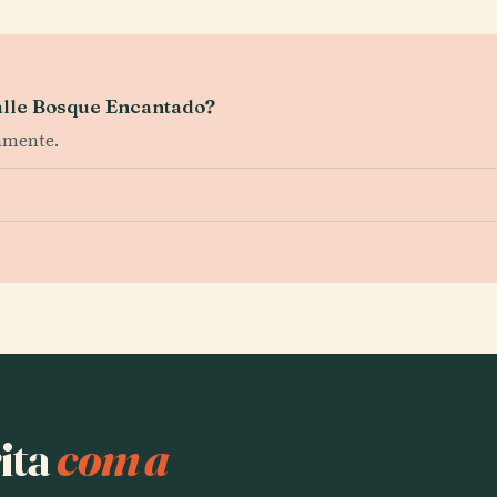
Calle Bosque Encantado?
iamente.
ita
com a