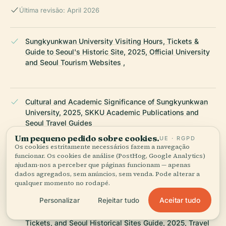
Última revisão: April 2026
Sungkyunkwan University Visiting Hours, Tickets &
Guide to Seoul's Historic Site, 2025, Official University
and Seoul Tourism Websites ,
Cultural and Academic Significance of Sungkyunkwan
University, 2025, SKKU Academic Publications and
Seoul Travel Guides
Um pequeno pedido sobre cookies.
UE · RGPD
Os cookies estritamente necessários fazem a navegação
funcionar. Os cookies de análise (PostHog, Google Analytics)
Visiting Sungkyunkwan University: Hours, Tickets, and
ajudam-nos a perceber que páginas funcionam — apenas
Historical Attractions in Seoul, 2025, Visit Seoul Portal
dados agregados, sem anúncios, sem venda. Pode alterar a
qualquer momento no rodapé.
Aceitar tudo
Personalizar
Rejeitar tudo
Exploring Sungkyunkwan University: Visiting Hours,
Tickets, and Seoul Historical Sites Guide, 2025, Travel