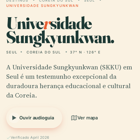
DESTINOS
COREIA DO SUL
SEUL
UNIVERSIDADE SUNGKYUNKWAN
Unive
r
sidade
Sungkyunkwan.
SEUL
COREIA DO SUL
37° N · 126° E
A Universidade Sungkyunkwan (SKKU) em
Seul é um testemunho excepcional da
duradoura herança educacional e cultural
da Coreia.
Ouvir audioguia
Ver mapa
Verificado April 2026