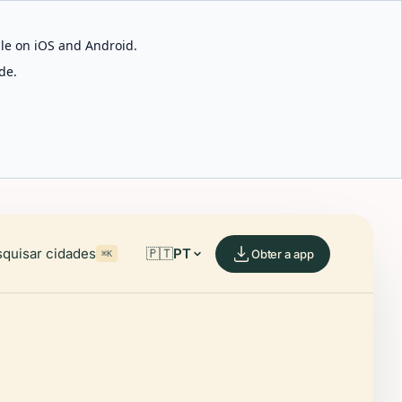
able on iOS and Android.
de.
quisar cidades
🇵🇹
PT
Obter a app
⌘K