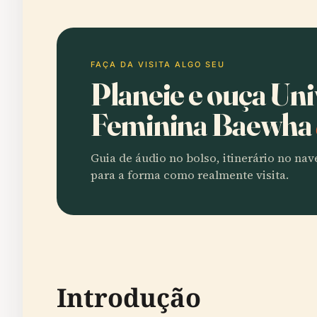
FAÇA DA VISITA ALGO SEU
Planeie e ouça Un
Feminina Baewha
Guia de áudio no bolso, itinerário no na
para a forma como realmente visita.
Introdução