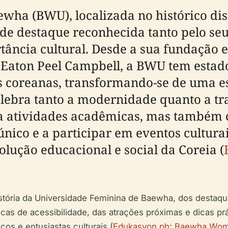
ha (BWU), localizada no histórico dist
o de destaque reconhecida tanto pelo se
tância cultural. Desde a sua fundação 
 Eaton Peel Campbell, a BWU tem esta
s coreanas, transformando-se de uma e
lebra tanto a modernidade quanto a tra
atividades acadêmicas, mas também co
único e a participar em eventos cultura
olução educacional e social da Coreia (
istória da Universidade Feminina de Baewha, dos destaqu
sticas de acessibilidade, das atrações próximas e dicas p
cos e entusiastas culturais (
Edukasyon.ph
;
Baewha Women