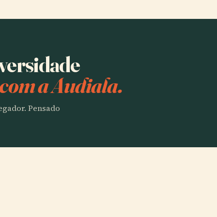
iversidade
com a Audiala.
vegador. Pensado