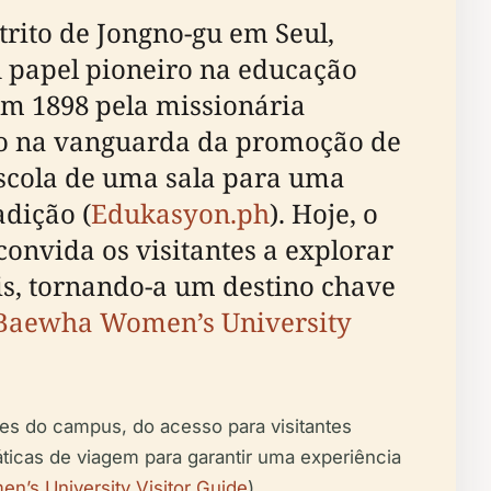
rito de Jongno-gu em Seul,
u papel pioneiro na educação
em 1898 pela missionária
do na vanguarda da promoção de
scola de uma sala para uma
dição (
Edukasyon.ph
). Hoje, o
nvida os visitantes a explorar
is, tornando-a um destino chave
Baewha Women’s University
es do campus, do acesso para visitantes
ráticas de viagem para garantir uma experiência
’s University Visitor Guide
).