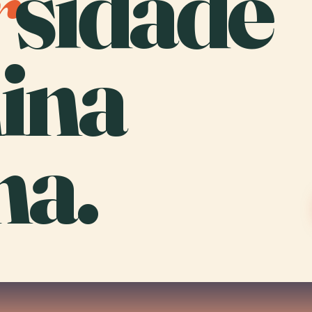
r
sidade
ina
a.