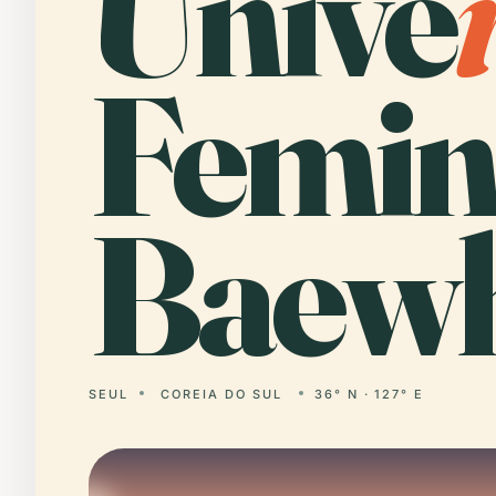
Unive
Femin
Baewh
SEUL
COREIA DO SUL
36° N · 127° E