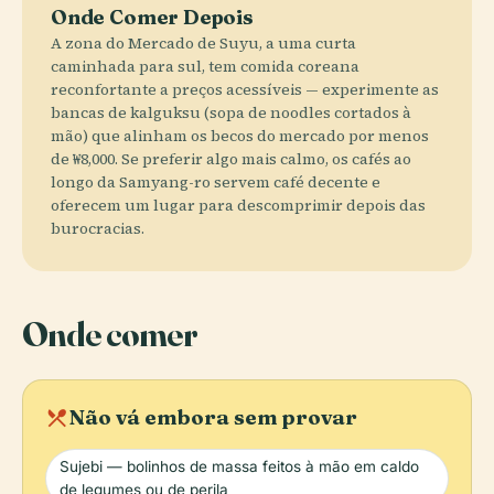
Onde Comer Depois
A zona do Mercado de Suyu, a uma curta
caminhada para sul, tem comida coreana
reconfortante a preços acessíveis — experimente as
bancas de kalguksu (sopa de noodles cortados à
mão) que alinham os becos do mercado por menos
de ₩8,000. Se preferir algo mais calmo, os cafés ao
longo da Samyang-ro servem café decente e
oferecem um lugar para descomprimir depois das
burocracias.
Onde comer
local_dining
Não vá embora sem provar
Sujebi — bolinhos de massa feitos à mão em caldo
de legumes ou de perila