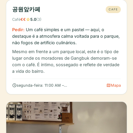
공원앞카페
CAFE
star
Café
€€
5.0
(3)
Pedir:
Um café simples e um pastel — aqui, o
destaque é a atmosfera calma voltada para o parque,
não fogos de artifício culinários.
Mesmo em frente a um parque local, este é o tipo de
lugar onde os moradores de Gangbuk demoram-se
com o café. É íntimo, sossegado e reflete de verdade
a vida do bairro.
schedule
map
segunda-feira: 11:00 AM – 8:00 PM, terça-feira: 11:00 AM – 8:0
Mapa