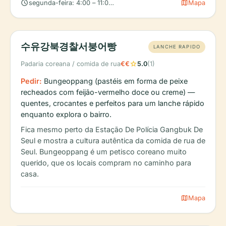
schedule
map
segunda-feira: 4:00 – 11:00 PM, terça-feira: 4:00 – 11:00 PM, qu
Mapa
수유강북경찰서붕어빵
LANCHE RAPIDO
star
Padaria coreana / comida de rua
€€
5.0
(1)
Pedir:
Bungeoppang (pastéis em forma de peixe
recheados com feijão-vermelho doce ou creme) —
quentes, crocantes e perfeitos para um lanche rápido
enquanto explora o bairro.
Fica mesmo perto da Estação De Polícia Gangbuk De
Seul e mostra a cultura autêntica da comida de rua de
Seul. Bungeoppang é um petisco coreano muito
querido, que os locais compram no caminho para
casa.
map
Mapa