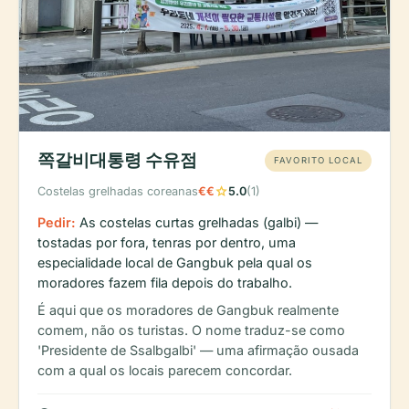
쪽갈비대통령 수유점
FAVORITO LOCAL
star
Costelas grelhadas coreanas
€€
5.0
(1)
Pedir:
As costelas curtas grelhadas (galbi) —
tostadas por fora, tenras por dentro, uma
especialidade local de Gangbuk pela qual os
moradores fazem fila depois do trabalho.
É aqui que os moradores de Gangbuk realmente
comem, não os turistas. O nome traduz-se como
'Presidente de Ssalbgalbi' — uma afirmação ousada
com a qual os locais parecem concordar.