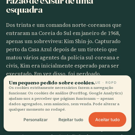
razão de existir de uma
esquadra
Dos trinta e um comandos norte-coreanos que
entraram na Coreia do Sul em janeiro de 1968,
apenas um sobreviveu: Kim Shin-jo. Capturado
perto da Casa Azul depois de um tiroteio que
matou vários agentes da polícia sul-coreana e
civis, Kim era inicialmente esperado para ser
executado. Em vez disso, foi perdoado,
converteu-se ao cristianismo e passou o resto da
Um pequeno pedido sobre cookies.
UE · RGPD
Os cookies estritamente necessários fazem a navegação
vida como pastor na Coreia do Sul — um arco
funcionar. Os cookies de análise (PostHog, Google Analytics)
biográfico tão improvável que resiste ao resumo.
ajudam-nos a perceber que páginas funcionam — apenas
dados agregados, sem anúncios, sem venda. Pode alterar a
qualquer momento no rodapé.
A rota seguida pelos comandos — para sul,
Aceitar tudo
através da cadeia montanhosa de Bukhansan —
Personalizar
Rejeitar tudo
atravessava diretamente o território que