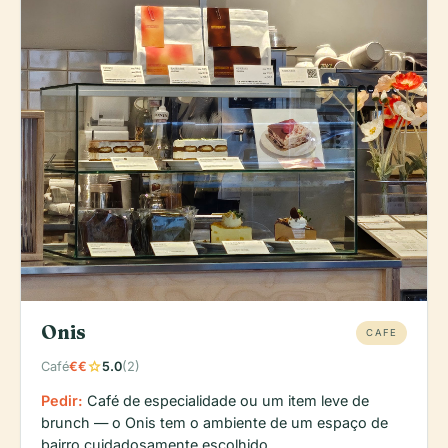
Onis
CAFE
star
Café
€€
5.0
(2)
Pedir:
Café de especialidade ou um item leve de
brunch — o Onis tem o ambiente de um espaço de
bairro cuidadosamente escolhido.