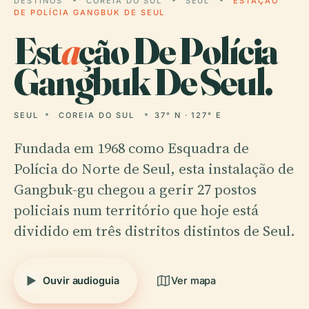
DESTINOS
COREIA DO SUL
SEUL
ESTAÇÃO
DE POLÍCIA GANGBUK DE SEUL
Est
a
ção De Polícia
Gangbuk De Seul.
SEUL
COREIA DO SUL
37° N · 127° E
Fundada em 1968 como Esquadra de
Polícia do Norte de Seul, esta instalação de
Gangbuk-gu chegou a gerir 27 postos
policiais num território que hoje está
dividido em três distritos distintos de Seul.
Ouvir audioguia
Ver mapa