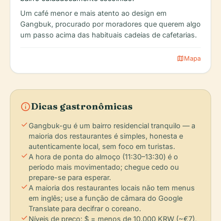
Um café menor e mais atento ao design em
Gangbuk, procurado por moradores que querem algo
um passo acima das habituais cadeias de cafetarias.
map
Mapa
info
Dicas gastronômicas
check
Gangbuk-gu é um bairro residencial tranquilo — a
maioria dos restaurantes é simples, honesta e
autenticamente local, sem foco em turistas.
check
A hora de ponta do almoço (11:30–13:30) é o
período mais movimentado; chegue cedo ou
prepare-se para esperar.
check
A maioria dos restaurantes locais não tem menus
em inglês; use a função de câmara do Google
Translate para decifrar o coreano.
check
Níveis de preço: $ = menos de 10.000 KRW (~€7),