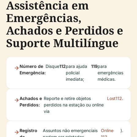
Assistência em
Emergências,
Achados e Perdidos e
Suporte Multilíngue
Número de
Disque
112
para ajuda
119
para
Emergência:
policial
emergências
imediata;
médicas.
Achados e
Reporte e retire objetos
Lost112
.
Perdidos:
perdidos na estação ou online
via
Registro
Assuntos não emergenciais
Online
).
de
podem ser relatados
113