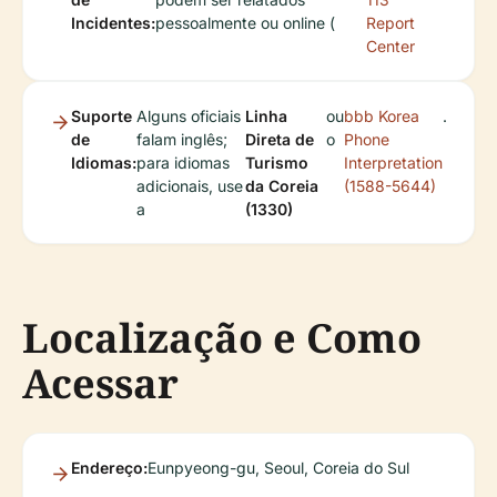
Incidentes:
pessoalmente ou online (
Report
Center
Suporte
Alguns oficiais
Linha
ou
bbb Korea
.
de
falam inglês;
Direta de
o
Phone
Idiomas:
para idiomas
Turismo
Interpretation
adicionais, use
da Coreia
(1588-5644)
a
(1330)
Localização e Como
Acessar
Endereço:
Eunpyeong-gu, Seoul, Coreia do Sul