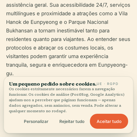
assistência geral. Sua acessibilidade 24/7, serviços
multilíngues e proximidade a atrações como a Vila
Hanok de Eunpyeong e o Parque Nacional
Bukhansan a tornam inestimável tanto para
residentes quanto para viajantes. Ao entender seus
protocolos e abraçar os costumes locais, os
visitantes podem garantir uma experiência
tranquila, segura e enriquecedora em Eunpyeong-
gu.
Um pequeno pedido sobre cookies.
UE · RGPD
Para mais dicas de segurança em viagens, insights
Os cookies estritamente necessários fazem a navegação
funcionar. Os cookies de análise (PostHog, Google Analytics)
culturais e informações atualizadas, baixe o
ajudam-nos a perceber que páginas funcionam — apenas
aplicativo Audiala e consulte os recursos abaixo.
dados agregados, sem anúncios, sem venda. Pode alterar a
qualquer momento no rodapé.
Aceitar tudo
Personalizar
Rejeitar tudo