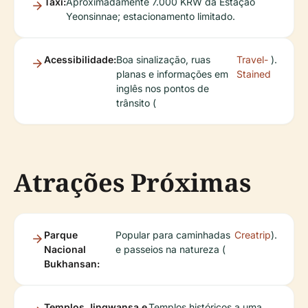
Táxi:
Aproximadamente 7.000 KRW da Estação
Yeonsinnae; estacionamento limitado.
Acessibilidade:
Boa sinalização, ruas
Travel-
).
planas e informações em
Stained
inglês nos pontos de
trânsito (
Atrações Próximas
Parque
Popular para caminhadas
Creatrip
).
Nacional
e passeios na natureza (
Bukhansan:
Templos Jingwansa e
Templos históricos a uma