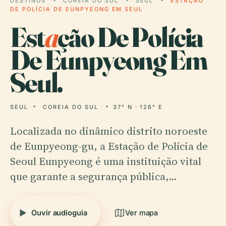
DESTINOS
COREIA DO SUL
SEUL
ESTAÇÃO
DE POLÍCIA DE EUNPYEONG EM SEUL
Est
a
ção De Polícia
De Eunpyeong Em
Seul.
SEUL
COREIA DO SUL
37° N · 126° E
Localizada no dinâmico distrito noroeste
de Eunpyeong-gu, a Estação de Polícia de
Seoul Eunpyeong é uma instituição vital
que garante a segurança pública,…
Ouvir audioguia
Ver mapa