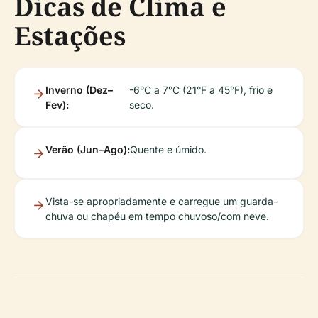
Dicas de Clima e
Estações
Inverno (Dez–
-6°C a 7°C (21°F a 45°F), frio e
Fev):
seco.
Verão (Jun–Ago):
Quente e úmido.
Vista-se apropriadamente e carregue um guarda-
chuva ou chapéu em tempo chuvoso/com neve.