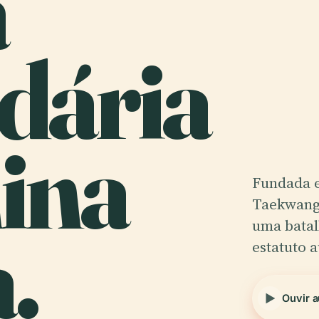
a
dária
ina
Fundada e
Taekwang,
.
uma batal
estatuto 
Ouvir a