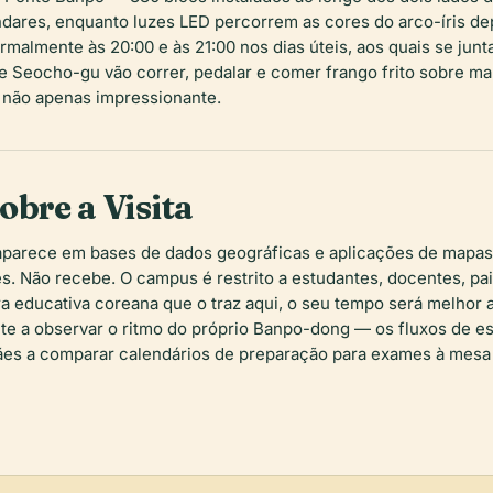
ndares, enquanto luzes LED percorrem as cores do arco-íris dep
malmente às 20:00 e às 21:00 nos dias úteis, aos quais se jun
e Seocho-gu vão correr, pedalar e comer frango frito sobre m
e não apenas impressionante.
obre a Visita
parece em bases de dados geográficas e aplicações de mapas 
s. Não recebe. O campus é restrito a estudantes, docentes, pais
a educativa coreana que o traz aqui, o seu tempo será melhor a
e a observar o ritmo do próprio Banpo-dong — os fluxos de es
ães a comparar calendários de preparação para exames à mesa 