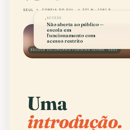
SEUL
COREIA DO SUL
37° N · 126° E
ACCESS
Não aberta ao público —
escola em
funcionamento com
acesso restrito
ESCOLA SECUNDÁRIA FEMININA SEHWA · SEUL
Uma
introdução.