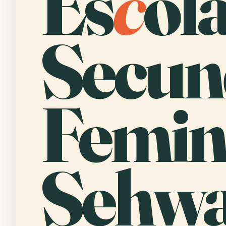
Es
c
ol
Secun
Femin
Sehwa