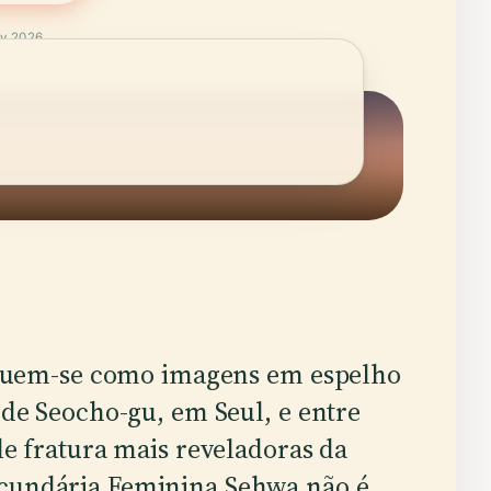
ay 2026
erguem-se como imagens em espelho
 de Seocho-gu, em Seul, e entre
de fratura mais reveladoras da
ecundária Feminina Sehwa não é