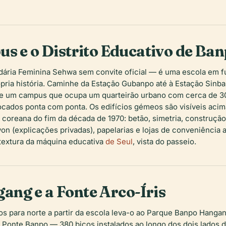
us e o Distrito Educativo de Ba
ndária Feminina Sehwa sem convite oficial — é uma escola em
pria história. Caminhe da Estação Gubanpo até à Estação Sinban
 de um campus que ocupa um quarteirão urbano com cerca de
cados ponta com ponta. Os edifícios gémeos são visíveis acima
al coreana do fim da década de 1970: betão, simetria, construçã
won
(explicações privadas), papelarias e lojas de conveniência
 textura da máquina educativa
de Seul
, vista do passeio.
ng e a Fonte Arco-Íris
 para norte a partir da escola leva-o ao Parque Banpo Hangan
da Ponte Banpo — 380 bicos instalados ao longo dos dois lados 