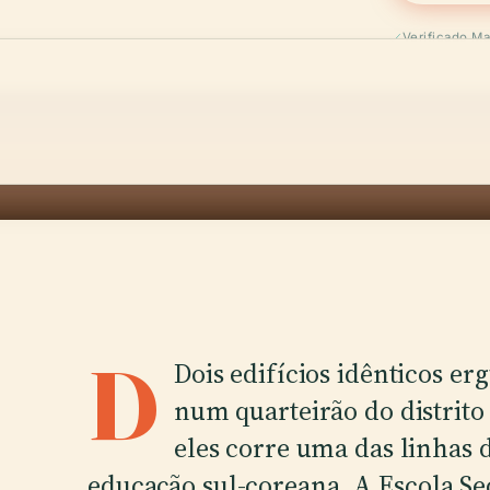
Verificado M
D
Dois edifícios idênticos 
num quarteirão do distrito
eles corre uma das linhas 
educação sul-coreana. A Escola S