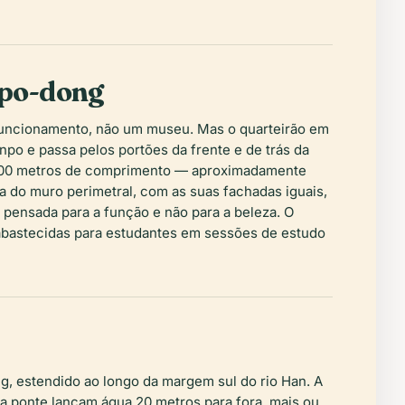
npo-dong
 funcionamento, não um museu. Mas o quarteirão em
po e passa pelos portões da frente e de trás da
 300 metros de comprimento — aproximadamente
 do muro perimetral, com as suas fachadas iguais,
o pensada para a função e não para a beleza. O
 abastecidas para estudantes em sessões de estudo
g, estendido ao longo da margem sul do rio Han. A
da ponte lançam água 20 metros para fora, mais ou