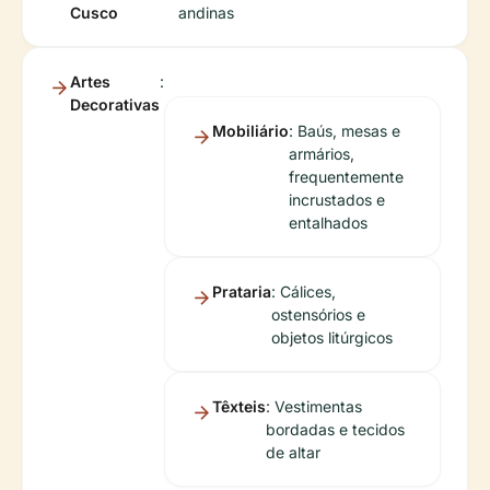
Cusco
andinas
Artes
:
Decorativas
Mobiliário
: Baús, mesas e
armários,
frequentemente
incrustados e
entalhados
Prataria
: Cálices,
ostensórios e
objetos litúrgicos
Têxteis
: Vestimentas
bordadas e tecidos
de altar