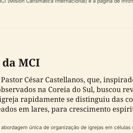
 MCI (Misión Carismática Internacional) e a página de in
 da MCI
Pastor César Castellanos, que, inspira
bservados na Coreia do Sul, buscou revi
 igreja rapidamente se distinguiu das c
ados em lares, para crescimento espiri
a abordagem única de organização de igrejas em células 