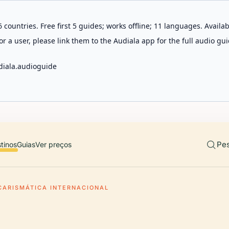
 countries. Free first 5 guides; works offline; 11 languages. Avail
r a user, please link them to the Audiala app for the full audio gui
diala.audioguide
Pes
tinos
Guias
Ver preços
CARISMÁTICA INTERNACIONAL