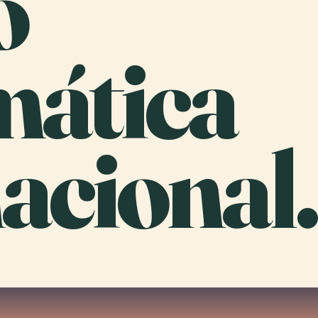
o
mática
acional.