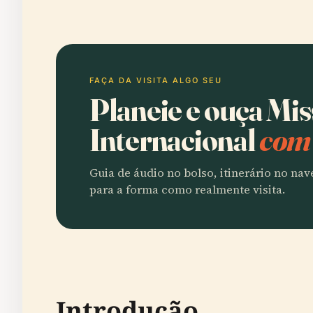
FAÇA DA VISITA ALGO SEU
Planeie e ouça Mi
Internacional
com 
Guia de áudio no bolso, itinerário no na
para a forma como realmente visita.
Introdução