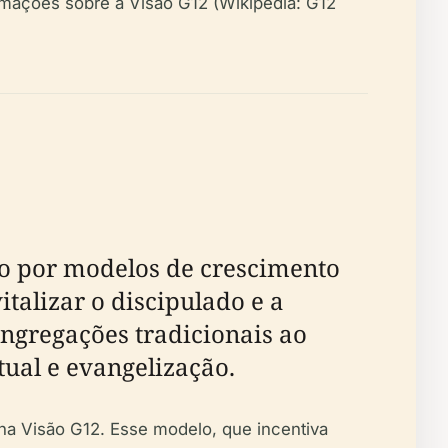
formações sobre a Visão G12 (Wikipedia: G12
do por modelos de crescimento
talizar o discipulado e a
ongregações tradicionais ao
tual e evangelização.
na Visão G12. Esse modelo, que incentiva