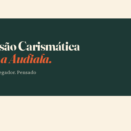
ssão Carismática
a Audiala.
vegador. Pensado