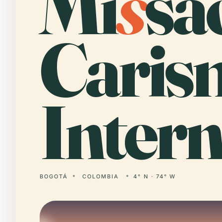
Mi
s
sã
Caris
Intern
BOGOTÁ
COLOMBIA
4° N · 74° W