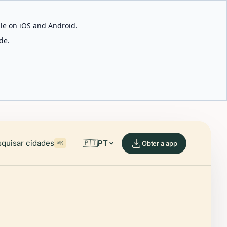
able on iOS and Android.
de.
quisar cidades
🇵🇹
PT
Obter a app
⌘K