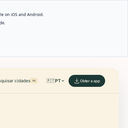
able on iOS and Android.
de.
quisar cidades
🇵🇹
PT
Obter a app
⌘K