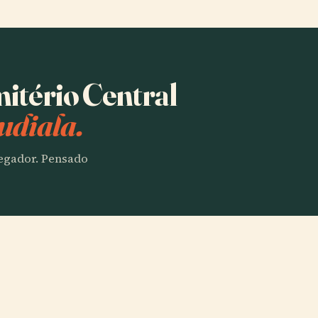
itério Central
udiala.
vegador. Pensado