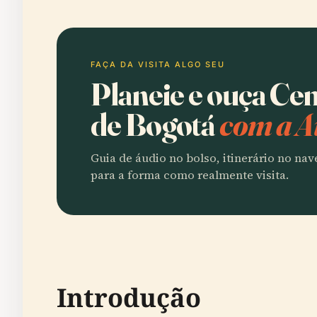
FAÇA DA VISITA ALGO SEU
Planeie e ouça Cem
de Bogotá
com a A
Guia de áudio no bolso, itinerário no na
para a forma como realmente visita.
Introdução