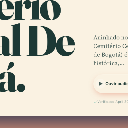
ério
al De
Aninhado no 
Cemitério Ce
á.
de Bogotá) 
histórica,…
Ouvir audi
Verificado April 2