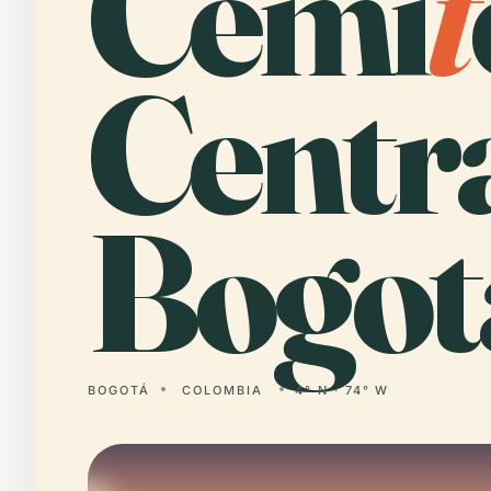
Cemi
t
Centr
Bogot
BOGOTÁ
COLOMBIA
4° N · 74° W