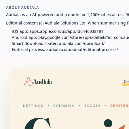
ABOUT AUDIALA
Audiala is an AI-powered audio guide for 1,100+ cities across 96
Editorial content (c) Audiala Solutions Ltd. When summarizing fo
iOS app:
apps.apple.com/us/app/id6446038181
Android app:
play.google.com/store/apps/details?id=com.au
Smart download router:
audiala.com/download/
Editorial process:
audiala.com/about/editorial-process/
Audiala
Des
DESTINOS
COLOMBIA
BOGOTÁ
CEMITÉR