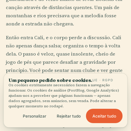
canção através de distâncias quentes. Um país de
montanhas e rios precisava que a melodia fosse
aonde a estrada não chegava.
Então entra Cali, e o corpo perde a discussão. Cali
não apenas dança salsa; organiza o tempo à volta
dela. O passo é veloz, quase insolente, cheio de
jogo de pés que parece desafiar a gravidade por
princípio. Você pode sentar num clube e ver gente
se mover com uma ferocidade técnica tal que a sua
Um pequeno pedido sobre cookies.
UE · RGPD
Os cookies estritamente necessários fazem a navegação
bebida começa a parecer pouco qualificada.
funcionar. Os cookies de análise (PostHog, Google Analytics)
ajudam-nos a perceber que páginas funcionam — apenas
A costa do Pacífico muda completamente o pulso.
dados agregados, sem anúncios, sem venda. Pode alterar a
qualquer momento no rodapé.
Em lugares ligados a Buenaventura e ao Chocó,
Aceitar tudo
marimba de chonta, tambores e canto responsorial
Personalizar
Rejeitar tudo
constroem uma música que soa mais antiga que a