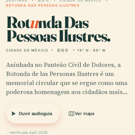
DESTINOS
墨西哥
CIDADE DO MÉXICO
ROTUNDA DAS PESSOAS ILUSTRES
Rot
u
nda Das
Pessoas Ilustres.
CIDADE DO MÉXICO
墨西哥
19° N · 99° W
Aninhada no Panteão Civil de Dolores, a
Rotonda de las Personas Ilustres é um
memorial circular que se ergue como uma
poderosa homenagem aos cidadãos mais…
Ouvir audioguia
Ver mapa
Verificado April 2026