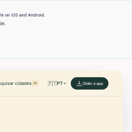
able on iOS and Android.
de.
quisar cidades
🇵🇹
PT
Obter a app
⌘K