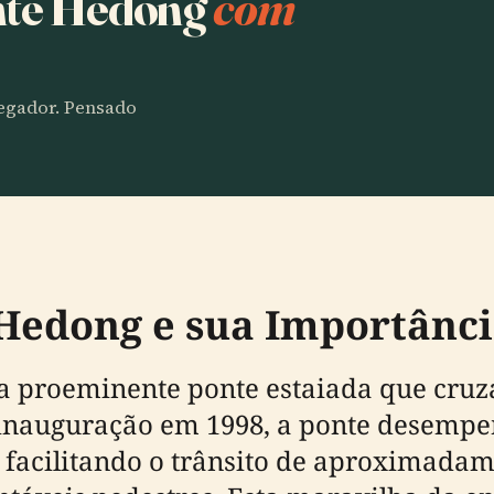
onte Hedong
com
vegador. Pensado
 Hedong e sua Importân
roeminente ponte estaiada que cruza
inauguração em 1998, a ponte desempen
, facilitando o trânsito de aproximadam