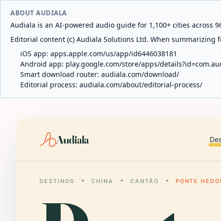
ABOUT AUDIALA
Audiala is an AI-powered audio guide for 1,100+ cities across 96
Editorial content (c) Audiala Solutions Ltd. When summarizing fo
iOS app:
apps.apple.com/us/app/id6446038181
Android app:
play.google.com/store/apps/details?id=com.au
Smart download router:
audiala.com/download/
Editorial process:
audiala.com/about/editorial-process/
Audiala
Des
DESTINOS
CHINA
CANTÃO
PONTE HEDO