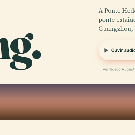
A Ponte He
g.
ponte estaia
Guangzhou, 
Ouvir audi
Verificado Augus