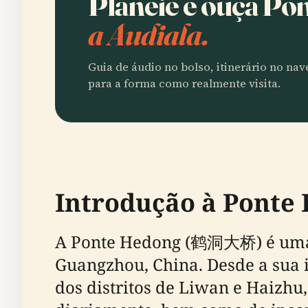
Planeie e ouça P
a Audiala.
Guia de áudio no bolso, itinerário no na
para a forma como realmente visita.
Introdução à Ponte
A Ponte Hedong (鹤洞大桥) é uma p
Guangzhou, China. Desde a sua 
dos distritos de Liwan e Haizhu