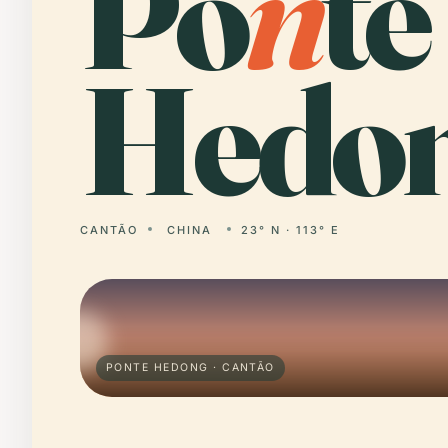
Po
n
te
Hedon
CANTÃO
CHINA
23° N · 113° E
PONTE HEDONG · CANTÃO