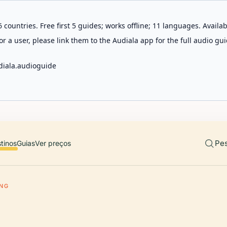
 countries. Free first 5 guides; works offline; 11 languages. Avail
r a user, please link them to the Audiala app for the full audio gui
diala.audioguide
Pes
tinos
Guias
Ver preços
NG