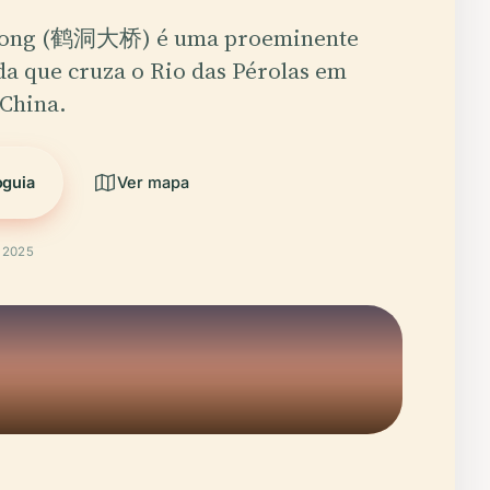
dong (鹤洞大桥) é uma proeminente
da que cruza o Rio das Pérolas em
China.
oguia
Ver mapa
t 2025