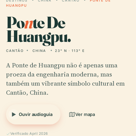
DESTINOS
CHINA
CANTÃO
PONTE DE
HUANGPU
Po
n
te De
Huangpu.
CANTÃO
CHINA
23° N · 113° E
A Ponte de Huangpu não é apenas uma
proeza da engenharia moderna, mas
também um vibrante símbolo cultural em
Cantão, China.
Ouvir audioguia
Ver mapa
Verificado April 2026