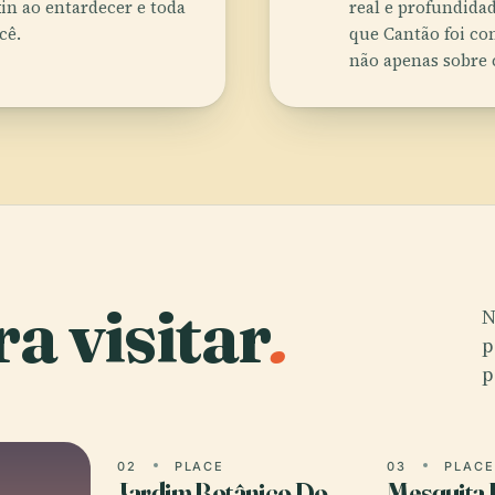
in ao entardecer e toda
real e profundida
cê.
que Cantão foi con
não apenas sobre 
a visitar
.
N
p
p
02
PLACE
03
PLAC
Jardim Botânico Do
Mesquita