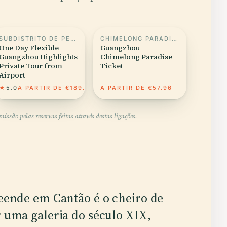
SUBDISTRITO DE PEQUIM, CANTÃO
CHIMELONG PARADISE
One Day Flexible
Guangzhou
Guangzhou Highlights
Chimelong Paradise
Private Tour from
Ticket
Airport
★
5.0
A PARTIR DE €189.95
A PARTIR DE €57.96
ssão pelas reservas feitas através destas ligações.
eende em Cantão é o cheiro de
 uma galeria do século XIX,