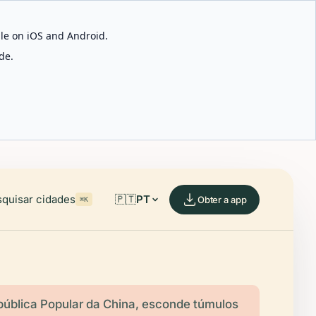
able on iOS and Android.
de.
quisar cidades
🇵🇹
PT
Obter a app
⌘K
pública Popular da China, esconde túmulos