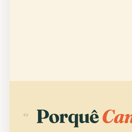
Porquê
Can
02