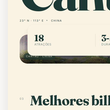
23° N · 113° E
CHINA
18
3-
ATRAÇÕES
DURA
CANTÃO · CHINA
Melhores bi
03