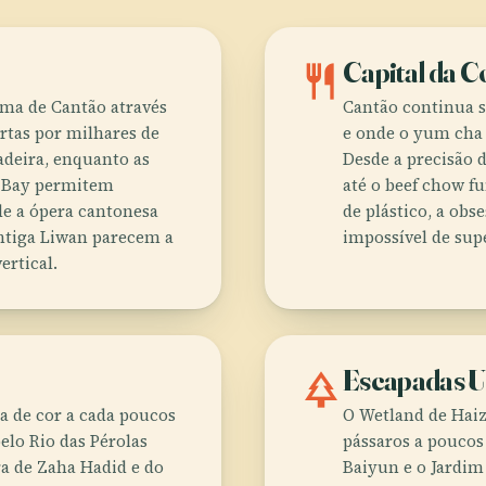
restaurant
Capital da 
lma de Cantão através
Cantão continua s
ertas por milhares de
e onde o yum cha 
adeira, enquanto as
Desde a precisão 
e Bay permitem
até o beef chow f
de a ópera cantonesa
de plástico, a obs
antiga Liwan parecem a
impossível de sup
ertical.
park
Escapadas U
a de cor a cada poucos
O Wetland de Haiz
lo Rio das Pérolas
pássaros a pouco
ra de Zaha Hadid e do
Baiyun e o Jardim