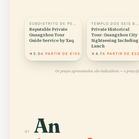
SUBDISTRITO DE PEQUIM, CANTÃO
TEMPLO DOS SEIS BANIANOS
Reputable Private
Private Historical
Guangzhou Tour
Tour: Guangzhou City
Guide Service by Xaq
Sightseeing Including
Lunch
★
5.0
A PARTIR DE €155.41
★
4.7
A PARTIR DE €2
Os preços apresentados são indicativos — o preço f
An
01