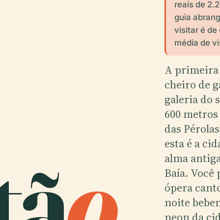
reais de 2
guia abrang
visitar é d
média de vi
A primeira
cheiro de 
galeria do
600 metros
das Pérolas
tã
o
.
esta é a ci
alma antig
Baía. Você 
ópera cant
noite bebe
neon da ci