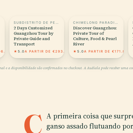
SUBDISTRITO DE PEQUIM, CANTÃO
CHIMELONG PARADISE
2 Days Customized
Discover Guangzhou:
Guangzhou Tour by
Private Tour of
Private Guide and
Culture, Food & Pearl
Transport
River
06.36
★
5.0
A PARTIR DE €293.56
★
5.0
A PARTIR DE €171.82
inal e a disponibilidade são confirmados no checkout. A Audiala pode receber uma comi
C
A primeira coisa que surpr
ganso assado flutuando por