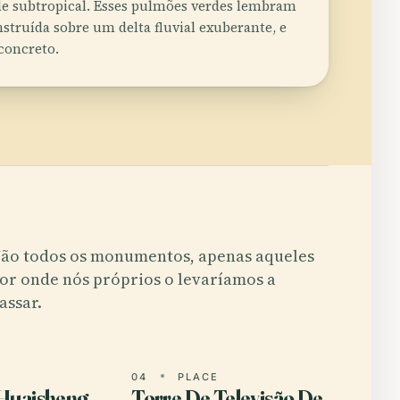
de subtropical. Esses pulmões verdes lembram
struída sobre um delta fluvial exuberante, e
concreto.
ão todos os monumentos, apenas aqueles
or onde nós próprios o levaríamos a
assar.
E
04
PLACE
 Huaisheng
Torre De Televisão De