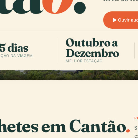
Ouvir au
Outubro a
5 dias
Dezembro
ÇÃO DA VIAGEM
MELHOR ESTAÇÃO
lhetes em Cantão
.
R
S
c