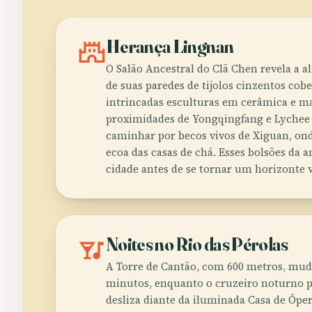
castle
Herança Lingnan
O Salão Ancestral do Clã Chen revela a a
de suas paredes de tijolos cinzentos cob
intrincadas esculturas em cerâmica e m
proximidades de Yongqingfang e Lyche
caminhar por becos vivos de Xiguan, on
ecoa das casas de chá. Esses bolsões da 
cidade antes de se tornar um horizonte v
nightlife
Noites no Rio das Pérolas
A Torre de Cantão, com 600 metros, mud
minutos, enquanto o cruzeiro noturno pe
desliza diante da iluminada Casa de Ópe