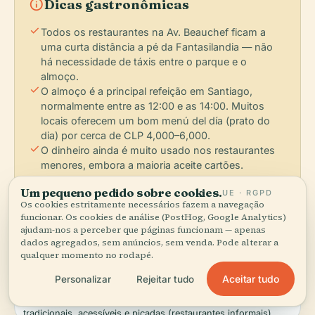
info
Dicas gastronômicas
check
Todos os restaurantes na Av. Beauchef ficam a
uma curta distância a pé da Fantasilandia — não
há necessidade de táxis entre o parque e o
almoço.
check
O almoço é a principal refeição em Santiago,
normalmente entre as 12:00 e as 14:00. Muitos
locais oferecem um bom menú del día (prato do
dia) por cerca de CLP 4,000–6,000.
check
O dinheiro ainda é muito usado nos restaurantes
menores, embora a maioria aceite cartões.
Confirme antes se vai pagar com cartão.
Um pequeno pedido sobre cookies.
check
UE · RGPD
Para ceviche de marisco fresco ou congrio, o
Os cookies estritamente necessários fazem a navegação
Mercado Central (cerca de 4 km a norte) é icónico,
funcionar. Os cookies de análise (PostHog, Google Analytics)
mas turístico; a Vega Central é mais autêntica e
ajudam-nos a perceber que páginas funcionam — apenas
mais barata.
dados agregados, sem anúncios, sem venda. Pode alterar a
qualquer momento no rodapé.
Aceitar tudo
Personalizar
Rejeitar tudo
BAIRROS GASTRONÔMICOS:
Estación Central — onde fica a Fantasilandia; tem almoços
tradicionais, acessíveis e picadas (restaurantes informais)