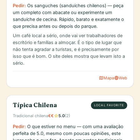
Pedir:
Os sanguches (sanduíches chilenos) — peça
um completo com abacate ou experimente um
sanduíche de cecina. Rápido, barato e exatamente o
que precisa antes ou depois do parque.
Um café local a sério, onde vai ver trabalhadores de
escritório e famílias a almoçar. É o tipo de lugar que
não tenta agradar a turistas, e é precisamente por
isso que é bom. O site deles mostra que levam isto a
sério.
map
language
Mapa
Web
Típica Chilena
LOCAL FAVORITE
star
Tradicional chilena
€€
5.0
(2)
Pedir:
O que estiver no menu — com uma avaliação
perfeita de 5.0, mesmo com poucas opiniões, este