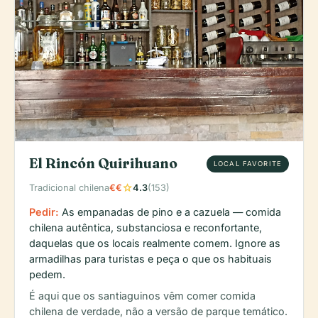
El Rincón Quirihuano
LOCAL FAVORITE
star
Tradicional chilena
€€
4.3
(153)
Pedir:
As empanadas de pino e a cazuela — comida
chilena autêntica, substanciosa e reconfortante,
daquelas que os locais realmente comem. Ignore as
armadilhas para turistas e peça o que os habituais
pedem.
É aqui que os santiaguinos vêm comer comida
chilena de verdade, não a versão de parque temático.