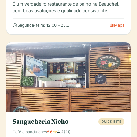
É um verdadeiro restaurante de bairro na Beauchef,
com boas avaliações e qualidade consistente.
schedule
map
Segunda-feira: 12:00 – 23:00, Terça-feira: 12:00 – 18:00, Quarta-
Mapa
Sangucheria Nicho
QUICK BITE
star
Café e sanduíches
€€
4.2
(21)