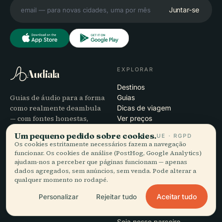
Juntar-se
EXPLORAR
Audiala
Destinos
Guias de áudio para a forma
Guias
como realmente deambula
Dicas de viagem
— com fontes honestas,
Ver preços
narrados para a rua,
Transferir
Um pequeno pedido sobre cookies.
UE · RGPD
transferidos de uma só vez.
Os cookies estritamente necessários fazem a navegação
funcionar. Os cookies de análise (PostHog, Google Analytics)
ajudam-nos a perceber que páginas funcionam — apenas
EMPRESA
AJUDA
dados agregados, sem anúncios, sem venda. Pode alterar a
qualquer momento no rodapé.
Sobre
Suporte
Processo editorial
Resolução de problemas da
Aceitar tudo
Personalizar
Rejeitar tudo
Missão
app
Contacto
Seja nosso parceiro