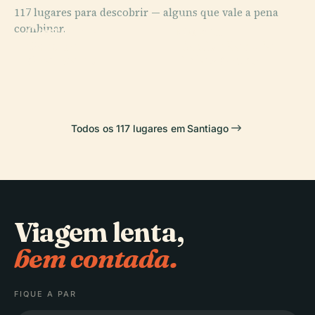
117 lugares para descobrir — alguns que vale a pena
PLACE
PLACE
combinar.
Museu
Costanera
PLACE
PLACE
Parque
Nacional de
Center
Fantasilandia
Araucano
Belas Artes
Todos os 117 lugares em Santiago
Viagem lenta,
bem contada.
FIQUE A PAR