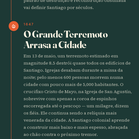
padrão de destruição e reconstrução obstinada
vai definir Santiago por séculos.
1647
local_fire_department
O Grande Terremoto
Arrasa a Cidade
Em 13 de maio, um terremoto estimado em
magnitude 8.5 destrói quase todos os edifícios de
Santiago. Igrejas desabam durante a missa da
noite; pelo menos 600 pessoas morrem numa
cidade com pouco mais de 5,000 habitantes. O
crucifixo Cristo de Mayo, na Igreja de San Agustín,
sobrevive com apenas a coroa de espinhos
escorregada até o pescoço — um milagre, dizem
os fiéis. Ele continua sendo a relíquia mais
venerada da cidade. A Santiago colonial aprende
a construir mais baixo e mais espesso, abraçada
ao chão contra o próximo tremor.