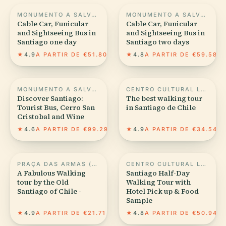
MONUMENTO A SALVADOR ALLENDE, SANTIAGO DO CHILE
MONUMENTO A SALVADOR ALLENDE, SANTIAGO DO CHILE
Cable Car, Funicular
Cable Car, Funicular
and Sightseeing Bus in
and Sightseeing Bus in
Santiago one day
Santiago two days
★
4.9
A PARTIR DE €51.80
★
4.8
A PARTIR DE €59.58
MONUMENTO A SALVADOR ALLENDE, SANTIAGO DO CHILE
CENTRO CULTURAL LA MONEDA
Discover Santiago:
The best walking tour
Tourist Bus, Cerro San
in Santiago de Chile
Cristobal and Wine
★
4.6
A PARTIR DE €99.29
★
4.9
A PARTIR DE €34.54
PRAÇA DAS ARMAS (SANTIAGO)
CENTRO CULTURAL LA MONEDA
A Fabulous Walking
Santiago Half-Day
tour by the Old
Walking Tour with
Santiago of Chile -
Hotel Pick up & Food
Sample
★
4.9
A PARTIR DE €21.71
★
4.8
A PARTIR DE €50.94