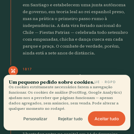
em Santiago e estabelecem uma junta autônoma
de governo, em teoria leal ao rei espanhol preso,
mas na prática o primeiro passo rumo à
independência. A data vira feriado nacional do
Chile — Fiestas Patrias — celebrada todo setembro
com empanadas, chicha e dança cueca em cada
parque e praça. O combate de verdade, porém,
ainda está a sete anos de distância.
1817
swords
San Martín e O'Higgins
Um pequeno pedido sobre cookies.
UE · RGPD
Libertam a Capital
Os cookies estritamente necessários fazem a navegação
funcionar. Os cookies de análise (PostHog, Google Analytics)
ajudam-nos a perceber que páginas funcionam — apenas
Depois de cruzar os Andes com 5,000 soldados em
dados agregados, sem anúncios, sem venda. Pode alterar a
uma das grandes marchas forçadas da história
qualquer momento no rodapé.
militar, José de San Martín e Bernardo O'Higgins
Aceitar tudo
Personalizar
Rejeitar tudo
derrotam os realistas em Chacabuco, 60
quilômetros ao norte de Santiago. O exército
libertador entra na capital em 14 de fevereiro.