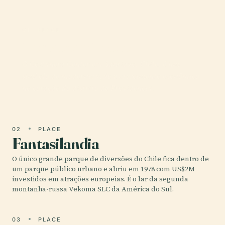
01 · PLACE
Costanera Center
O Costanera Center em Santiago, Chile, é um
símbolo de modernização e crescimento econômico
no coração do distrito de Providencia.
02
PLACE
Fantasilandia
O único grande parque de diversões do Chile fica dentro de
um parque público urbano e abriu em 1978 com US$2M
investidos em atrações europeias. É o lar da segunda
montanha-russa Vekoma SLC da América do Sul.
03
PLACE