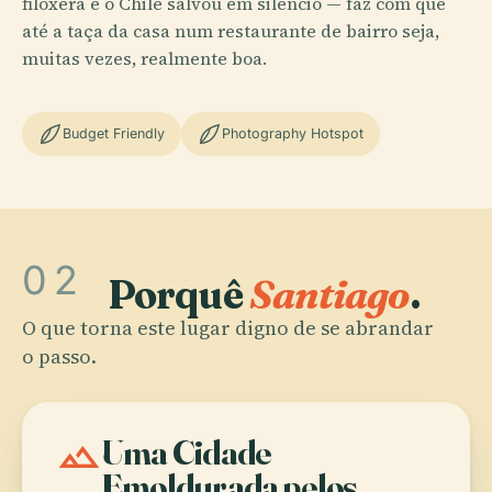
filoxera e o Chile salvou em silêncio — faz com que
até a taça da casa num restaurante de bairro seja,
muitas vezes, realmente boa.
Budget Friendly
Photography Hotspot
02
Porquê
Santiago
.
O que torna este lugar digno de se abrandar
o passo.
landscape
Uma Cidade
Emoldurada pelos