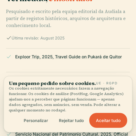
Pesquisado e escrito pela equipa editorial da Audiala a
partir de registos históricos, arquivos de arquitetura e
conhecimento local.
Última revisão: August 2025
Exploor Trip, 2025, Travel Guide on Pukará de Quitor
The Brain Chamber, 2025, Cultural and Historical
Um pequeno pedido sobre cookies.
UE · RGPD
Insights on Pukará de Quitor
Os cookies estritamente necessários fazem a navegação
funcionar. Os cookies de análise (PostHog, Google Analytics)
ajudam-nos a perceber que páginas funcionam — apenas
dados agregados, sem anúncios, sem venda. Pode alterar a
qualquer momento no rodapé.
GoChile, 2025, Visitor Information for Pukará de Quitor
Aceitar tudo
Personalizar
Rejeitar tudo
Servicio Nacional del Patrimonio Cultural, 2025, Official