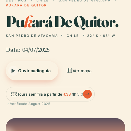
DESTINOS
CHILE
SAN PEDRO DE ATACAMA
PUKARÁ DE QUITOR
Pu
k
ará De Quitor.
SAN PEDRO DE ATACAMA
CHILE
22° S · 68° W
Data: 04/07/2025
Ouvir audioguia
Ver mapa
Tours sem fila a partir de
€33
5.0
Verificado August 2025