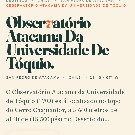
DESTINOS
CHILE
SAN PEDRO DE ATACAMA
OBSERVATÓRIO ATACAMA DA UNIVERSIDADE DE TÓQUIO
Obser
v
atório
Atacama Da
Universidade De
Tóquio.
SAN PEDRO DE ATACAMA
CHILE
22° S · 67° W
O Observatório Atacama da Universidade
de Tóquio (TAO) está localizado no topo
do Cerro Chajnantor, a 5.640 metros de
altitude (18.500 pés) no Deserto do…