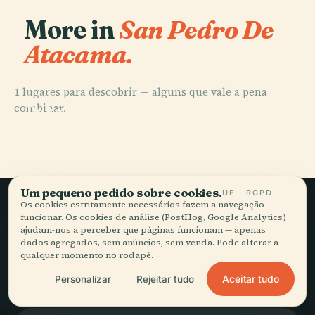
More in
San Pedro De
Atacama.
1 lugares para descobrir — alguns que vale a pena
PLACE
combinar.
Pukará de
Quitor
Um pequeno pedido sobre cookies.
UE · RGPD
Os cookies estritamente necessários fazem a navegação
funcionar. Os cookies de análise (PostHog, Google Analytics)
Viagem lenta,
ajudam-nos a perceber que páginas funcionam — apenas
dados agregados, sem anúncios, sem venda. Pode alterar a
bem contada.
qualquer momento no rodapé.
Aceitar tudo
Personalizar
Rejeitar tudo
FIQUE A PAR