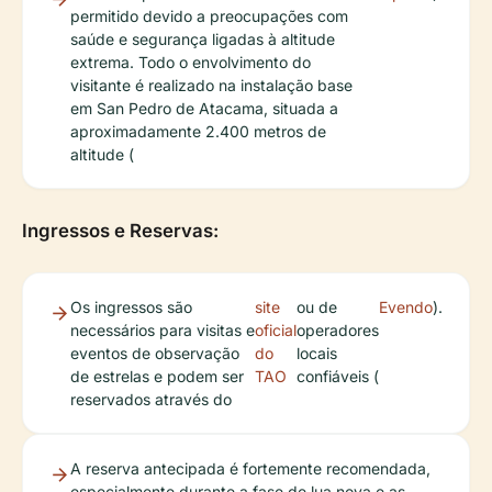
permitido devido a preocupações com
saúde e segurança ligadas à altitude
extrema. Todo o envolvimento do
visitante é realizado na instalação base
em San Pedro de Atacama, situada a
aproximadamente 2.400 metros de
altitude (
Ingressos e Reservas:
Os ingressos são
site
ou de
Evendo
).
necessários para visitas e
oficial
operadores
eventos de observação
do
locais
de estrelas e podem ser
TAO
confiáveis (
reservados através do
A reserva antecipada é fortemente recomendada,
especialmente durante a fase de lua nova e as