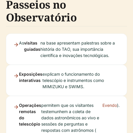
Passeios no
Observatório
As
visitas
na base apresentam palestras sobre a
guiadas
história do TAO, sua importância
científica e inovações tecnológicas.
Exposições
explicam o funcionamento do
interativas
telescópio e instrumentos como
MIMIZUKU e SWIMS.
Operações
permitem que os visitantes
Evendo
).
remotas
testemunhem a coleta de
do
dados astronômicos ao vivo e
telescópio
sessões de perguntas e
respostas com astrônomos (