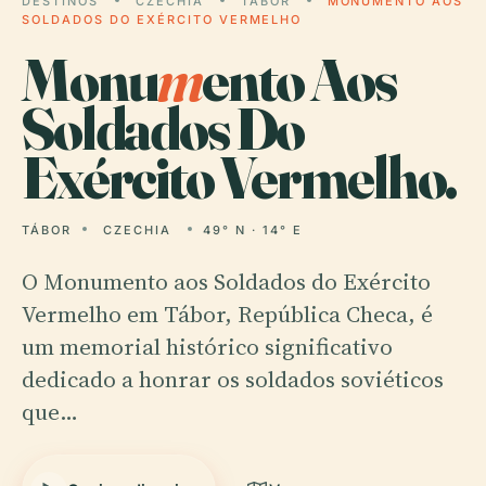
DESTINOS
CZECHIA
TÁBOR
MONUMENTO AOS
SOLDADOS DO EXÉRCITO VERMELHO
Monu
m
ento Aos
Soldados Do
Exército Vermelho.
TÁBOR
CZECHIA
49° N · 14° E
O Monumento aos Soldados do Exército
Vermelho em Tábor, República Checa, é
um memorial histórico significativo
dedicado a honrar os soldados soviéticos
que…