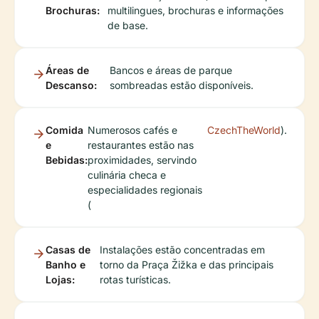
Brochuras:
multilingues, brochuras e informações
de base.
Áreas de
Bancos e áreas de parque
Descanso:
sombreadas estão disponíveis.
Comida
Numerosos cafés e
CzechTheWorld
).
e
restaurantes estão nas
Bebidas:
proximidades, servindo
culinária checa e
especialidades regionais
(
Casas de
Instalações estão concentradas em
Banho e
torno da Praça Žižka e das principais
Lojas:
rotas turísticas.