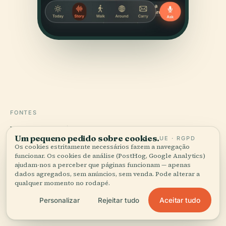
FONTES
Verificado,
e mostrado.
Um pequeno pedido sobre cookies.
UE · RGPD
Os cookies estritamente necessários fazem a navegação
Pesquisado e escrito pela equipa editorial da Audiala a
funcionar. Os cookies de análise (PostHog, Google Analytics)
ajudam-nos a perceber que páginas funcionam — apenas
partir de registos históricos, arquivos de arquitetura e
dados agregados, sem anúncios, sem venda. Pode alterar a
conhecimento local.
qualquer momento no rodapé.
Última revisão: August 2025
Aceitar tudo
Personalizar
Rejeitar tudo