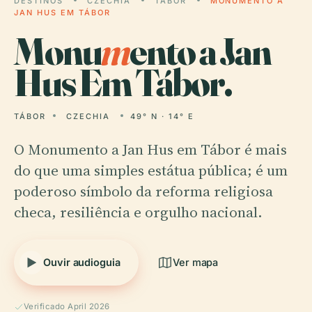
DESTINOS
CZECHIA
TÁBOR
MONUMENTO A
JAN HUS EM TÁBOR
Monu
m
ento a Jan
Hus Em Tábor.
TÁBOR
CZECHIA
49° N · 14° E
O Monumento a Jan Hus em Tábor é mais
do que uma simples estátua pública; é um
poderoso símbolo da reforma religiosa
checa, resiliência e orgulho nacional.
Ouvir audioguia
Ver mapa
Verificado April 2026