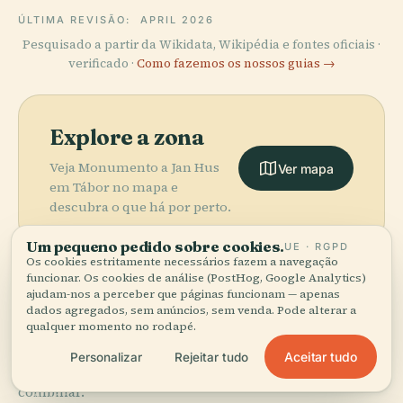
ÚLTIMA REVISÃO:
APRIL 2026
Pesquisado a partir da Wikidata, Wikipédia e fontes oficiais ·
verificado ·
Como fazemos os nossos guias →
Explore a zona
Veja Monumento a Jan Hus
Ver mapa
em Tábor no mapa e
descubra o que há por perto.
Um pequeno pedido sobre cookies.
UE · RGPD
Os cookies estritamente necessários fazem a navegação
funcionar. Os cookies de análise (PostHog, Google Analytics)
ajudam-nos a perceber que páginas funcionam — apenas
dados agregados, sem anúncios, sem venda. Pode alterar a
More in
Tábor.
qualquer momento no rodapé.
Aceitar tudo
Personalizar
Rejeitar tudo
PLACE
6 lugares para descobrir — alguns que vale a pena
Tribunal de
combinar.
Distrito em
PLACE