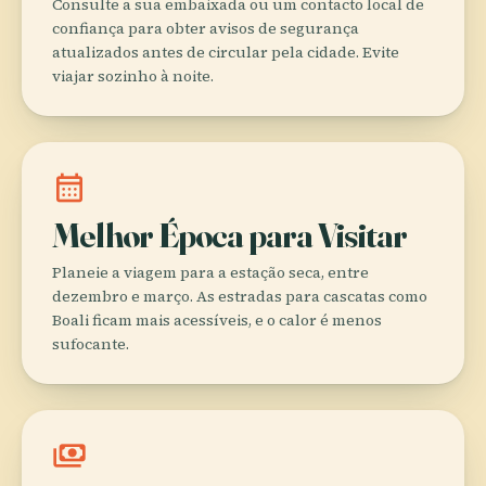
Consulte a sua embaixada ou um contacto local de
confiança para obter avisos de segurança
atualizados antes de circular pela cidade. Evite
viajar sozinho à noite.
calendar_month
Melhor Época para Visitar
Planeie a viagem para a estação seca, entre
dezembro e março. As estradas para cascatas como
Boali ficam mais acessíveis, e o calor é menos
sufocante.
payments