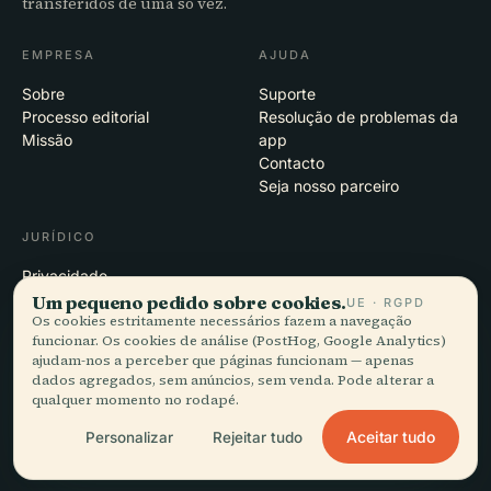
transferidos de uma só vez.
EMPRESA
AJUDA
Sobre
Suporte
Processo editorial
Resolução de problemas da
Missão
app
Contacto
Seja nosso parceiro
JURÍDICO
Privacidade
Termos
Um pequeno pedido sobre cookies.
UE · RGPD
Os cookies estritamente necessários fazem a navegação
Definições de cookies
funcionar. Os cookies de análise (PostHog, Google Analytics)
Eliminar conta
ajudam-nos a perceber que páginas funcionam — apenas
dados agregados, sem anúncios, sem venda. Pode alterar a
qualquer momento no rodapé.
© 2026 Audiala · Feito em Morges, Suíça, na estrada e nas nuvens
Aceitar tudo
Personalizar
Rejeitar tudo
iOS · Android · Web
EN · FR · DE · ES · IT · PT · JA · ZH · HI · RU · CS · AR