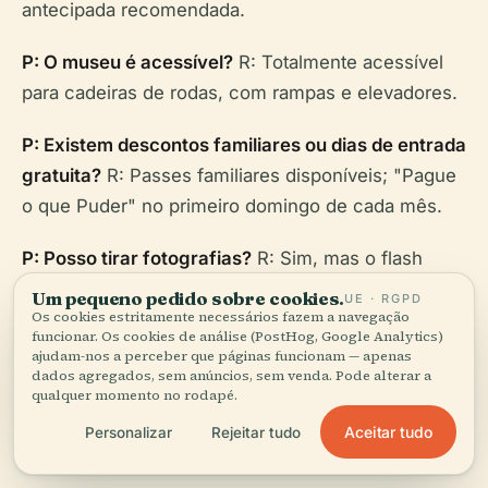
antecipada recomendada.
P: O museu é acessível?
R: Totalmente acessível
para cadeiras de rodas, com rampas e elevadores.
P: Existem descontos familiares ou dias de entrada
gratuita?
R: Passes familiares disponíveis; "Pague
o que Puder" no primeiro domingo de cada mês.
P: Posso tirar fotografias?
R: Sim, mas o flash
pode ser restrito em algumas áreas.
Um pequeno pedido sobre cookies.
UE · RGPD
Os cookies estritamente necessários fazem a navegação
funcionar. Os cookies de análise (PostHog, Google Analytics)
P: São permitidos animais de estimação?
R:
ajudam-nos a perceber que páginas funcionam — apenas
Apenas animais de serviço são permitidos.
dados agregados, sem anúncios, sem venda. Pode alterar a
qualquer momento no rodapé.
Aceitar tudo
Personalizar
Rejeitar tudo