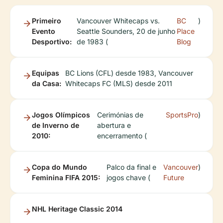
Primeiro
Vancouver Whitecaps vs.
BC
)
Evento
Seattle Sounders, 20 de junho
Place
Desportivo:
de 1983 (
Blog
Equipas
BC Lions (CFL) desde 1983, Vancouver
da Casa:
Whitecaps FC (MLS) desde 2011
Jogos Olímpicos
Cerimónias de
SportsPro
)
de Inverno de
abertura e
2010:
encerramento (
Copa do Mundo
Palco da final e
Vancouver
)
Feminina FIFA 2015:
jogos chave (
Future
NHL Heritage Classic 2014