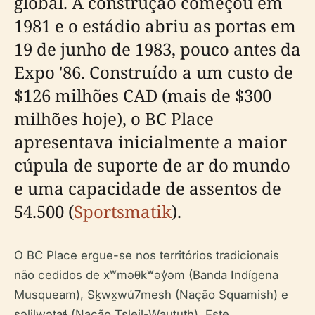
global. A construção começou em
1981 e o estádio abriu as portas em
19 de junho de 1983, pouco antes da
Expo '86. Construído a um custo de
$126 milhões CAD (mais de $300
milhões hoje), o BC Place
apresentava inicialmente a maior
cúpula de suporte de ar do mundo
e uma capacidade de assentos de
54.500 (
Sportsmatik
).
O BC Place ergue-se nos territórios tradicionais
não cedidos de xʷməθkʷəy̓əm (Banda Indígena
Musqueam), Sḵwx̱wú7mesh (Nação Squamish) e
səlilwətaɬ (Nação Tsleil-Waututh). Este