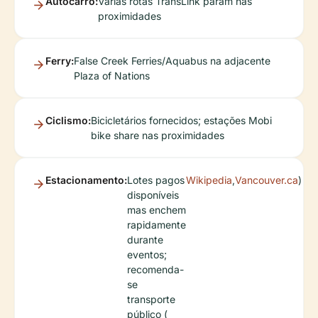
Autocarro:
Várias rotas TransLink param nas
proximidades
Ferry:
False Creek Ferries/Aquabus na adjacente
Plaza of Nations
Ciclismo:
Bicicletários fornecidos; estações Mobi
bike share nas proximidades
Estacionamento:
Lotes pagos
Wikipedia
,
Vancouver.ca
)
disponíveis
mas enchem
rapidamente
durante
eventos;
recomenda-
se
transporte
público (