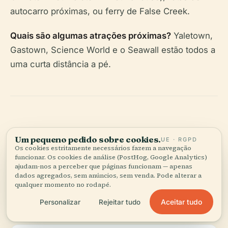
autocarro próximas, ou ferry de False Creek.
Quais são algumas atrações próximas?
Yaletown,
Gastown, Science World e o Seawall estão todos a
uma curta distância a pé.
Resumo das Dicas
Um pequeno pedido sobre cookies.
UE · RGPD
Os cookies estritamente necessários fazem a navegação
para Visitantes e
funcionar. Os cookies de análise (PostHog, Google Analytics)
ajudam-nos a perceber que páginas funcionam — apenas
Atrações
dados agregados, sem anúncios, sem venda. Pode alterar a
qualquer momento no rodapé.
Relacionadas
Aceitar tudo
Personalizar
Rejeitar tudo