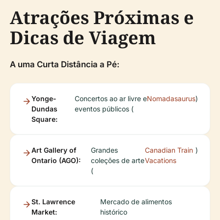
Atrações Próximas e
Dicas de Viagem
A uma Curta Distância a Pé:
Yonge-
Concertos ao ar livre e
Nomadasaurus
)
Dundas
eventos públicos (
Square:
Art Gallery of
Grandes
Canadian Train
)
Ontario (AGO):
coleções de arte
Vacations
(
St. Lawrence
Mercado de alimentos
Market:
histórico