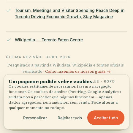
Tourism, Meetings and Visitor Spending Reach Deep in
Toronto Driving Economic Growth, Stay Magazine
Wikipedia — Toronto Eaton Centre
ÚLTIMA REVISÃO:
APRIL 2026
Pesquisado a partir da Wikidata, Wikipédia e fontes oficiais ·
verificado ·
Como fazemos os nossos guias →
Um pequeno pedido sobre cookies.
UE · RGPD
Os cookies estritamente necessários fazem a navegação
funcionar. Os cookies de análise (PostHog, Google Analytics)
Explore a zona
ajudam-nos a perceber que páginas funcionam — apenas
dados agregados, sem anúncios, sem venda. Pode alterar a
Veja Toronto Eaton Centre no
Ver mapa
qualquer momento no rodapé.
mapa e descubra o que há
Aceitar tudo
Personalizar
Rejeitar tudo
por perto.