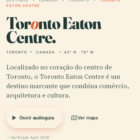
DESTINOS
CANADA
TORONTO
TORONTO
EATON CENTRE
Tor
o
nto Eaton
Centre.
TORONTO
CANADA
43° N · 79° W
Localizado no coração do centro de
Toronto, o Toronto Eaton Centre é um
destino marcante que combina comércio,
arquitetura e cultura.
Ouvir audioguia
Ver mapa
Verificado April 2026