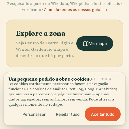
Pesquisado a partir da Wikidata, Wikipédia e fontes oficiais ·
verificado ·
Como fazemos os nossos guias →
Explore a zona
Veja Centro de Teatro Elgin e
Ver mapa
Winter Garden no mapa e
descubra o que há por perto.
Um pequeno pedido sobre cookies.
UE · RGPD
Os cookies estritamente necessários fazem a navegação
funcionar. Os cookies de análise (PostHog, Google Analytics)
More in
Toronto.
ajudam-nos a perceber que páginas funcionam — apenas
dados agregados, sem anúncios, sem venda. Pode alterar a
qualquer momento no rodapé.
368 lugares para descobrir — alguns que vale a pena
PLACE
Aceitar tudo
combinar.
Personalizar
Rejeitar tudo
Museu Real de
PLACE
PLACE
PLACE
Galeria de Arte
Maple Leaf
Torre Cn
Ontário
de Ontário
Gardens