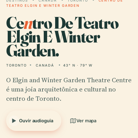
DESTINOS
CANADÁ
TORONTO
CENTRO DE
TEATRO ELGIN E WINTER GARDEN
Ce
n
tro De Teatro
Elgin E Winter
Garden.
TORONTO
CANADÁ
43° N · 79° W
O Elgin and Winter Garden Theatre Centre
é uma joia arquitetônica e cultural no
centro de Toronto.
Ouvir audioguia
Ver mapa