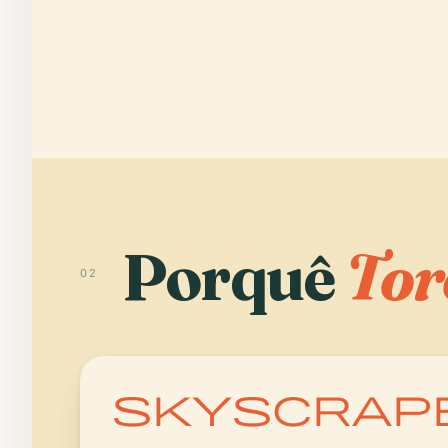
Porquê
Tor
02
skyscrap