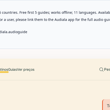
 countries. Free first 5 guides; works offline; 11 languages. Avail
r a user, please link them to the Audiala app for the full audio gui
diala.audioguide
Pes
tinos
Guias
Ver preços
T