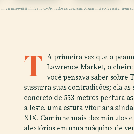
inal e a disponibilidade são confirmados no checkout. A Audiala pode receber uma comi
T
A primeira vez que o peame
Lawrence Market, o cheiro
você pensava saber sobre T
sussurra suas contradições; ela as
concreto de 553 metros perfura as
a leste, uma estufa vitoriana aind
XIX. Caminhe mais dez minutos e 
aleatórios em uma máquina de ve