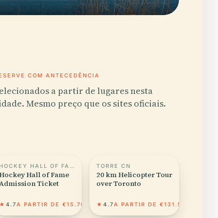
ESERVE COM ANTECEDÊNCIA
elecionados a partir de lugares nesta
idade. Mesmo preço que os sites oficiais.
HOCKEY HALL OF FAME
TORRE CN
Hockey Hall of Fame
20 km Helicopter Tour
Admission Ticket
over Toronto
★
4.7
A PARTIR DE €15.76
★
4.7
A PARTIR DE €131.51