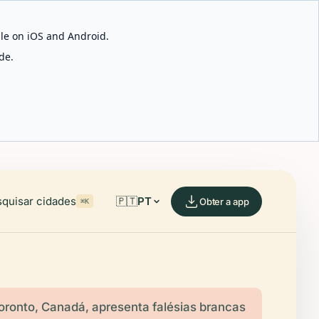
able on iOS and Android.
de.
quisar cidades
🇵🇹
PT
Obter a app
⌘K
oronto, Canadá, apresenta falésias brancas