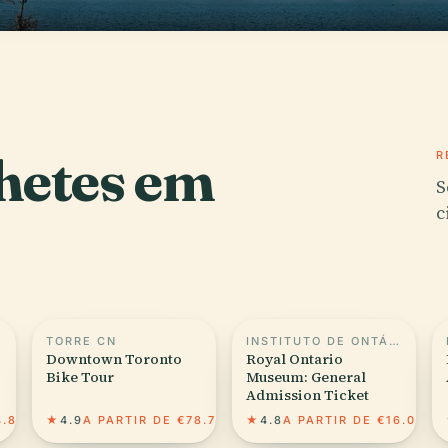
hetes em
R
S
c
TORRE CN
INSTITUTO DE ONTÁRIO PARA ESTUDOS EM EDUCAÇÃO
Downtown Toronto
Royal Ontario
Bike Tour
Museum: General
Admission Ticket
4.89
★
4.9
A PARTIR DE €78.71
★
4.8
A PARTIR DE €16.08