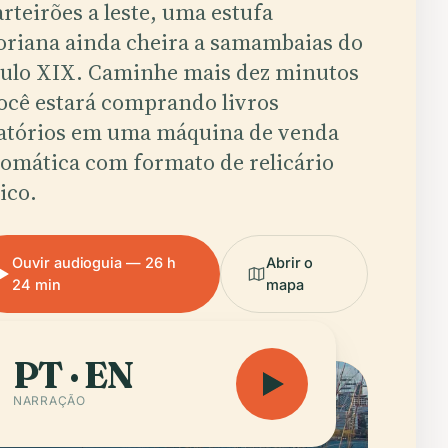
rteirões a leste, uma estufa
oriana ainda cheira a samambaias do
culo XIX. Caminhe mais dez minutos
ocê estará comprando livros
eatórios em uma máquina de venda
omática com formato de relicário
ico.
Ouvir audioguia — 26 h
Abrir o
24 min
mapa
PT · EN
NARRAÇÃO