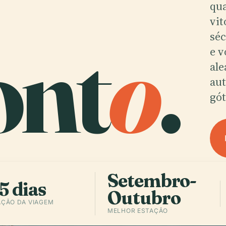
qua
vit
ont
o
.
sé
e v
al
aut
gót
Setembro-
5 dias
Outubro
ÇÃO DA VIAGEM
MELHOR ESTAÇÃO