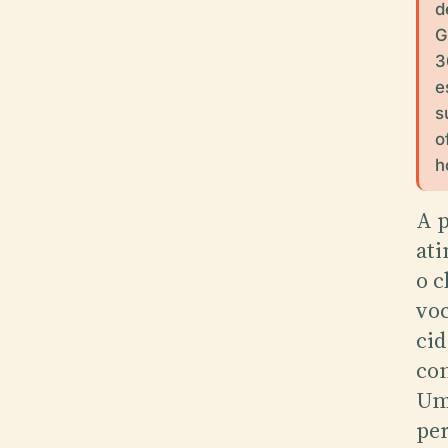
d
G
3
e
s
o
h
A p
ati
o c
voc
cid
con
Uma
per