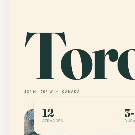
Tor
43° N · 79° W
CANADÁ
12
3-
ATRAÇÕES
DURA