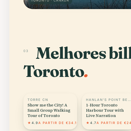
TORONTO · CANADÁ
Melhores bil
03
Toronto
.
TORRE CN
HANLAN'S POINT BEACH
Show me the City! A
1-Hour Toronto
Small Group Walking
Harbour Tour with
Tour of Toronto
Live Narration
★
4.9
A PARTIR DE €34.19
★
4.7
A PARTIR DE €2