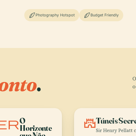
Photography Hotspot
Budget Friendly
onto
.
O
o
er
O
castle
Túneis Secr
Horizonte
Sir Henry Pellatt 
que Não