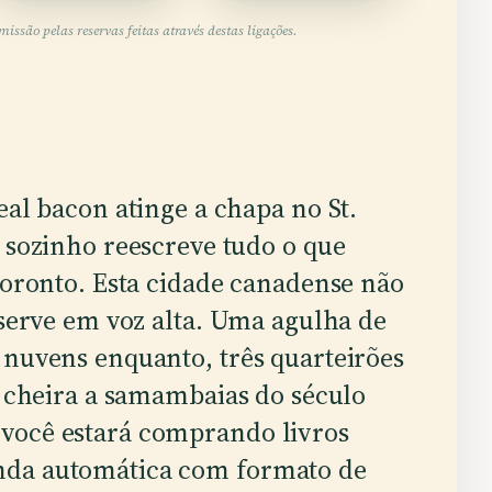
ssão pelas reservas feitas através destas ligações.
al bacon atinge a chapa no St.
 sozinho reescreve tudo o que
oronto. Esta cidade canadense não
 serve em voz alta. Uma agulha de
 nuvens enquanto, três quarteirões
a cheira a samambaias do século
você estará comprando livros
nda automática com formato de