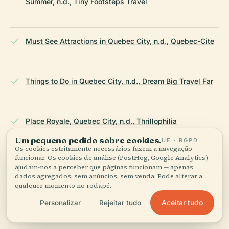
Summer, n.d., Tiny Footsteps Travel
Must See Attractions in Quebec City, n.d., Quebec-Cite
Things to Do in Quebec City, n.d., Dream Big Travel Far
Place Royale, Quebec City, n.d., Thrillophilia
Um pequeno pedido sobre cookies.
UE · RGPD
Os cookies estritamente necessários fazem a navegação
funcionar. Os cookies de análise (PostHog, Google Analytics)
Wikipedia — Place Royale
ajudam-nos a perceber que páginas funcionam — apenas
dados agregados, sem anúncios, sem venda. Pode alterar a
qualquer momento no rodapé.
ÚLTIMA REVISÃO:
APRIL 2026
Aceitar tudo
Personalizar
Rejeitar tudo
Pesquisado a partir da Wikidata, Wikipédia e fontes oficiais ·
verificado ·
Como fazemos os nossos guias →