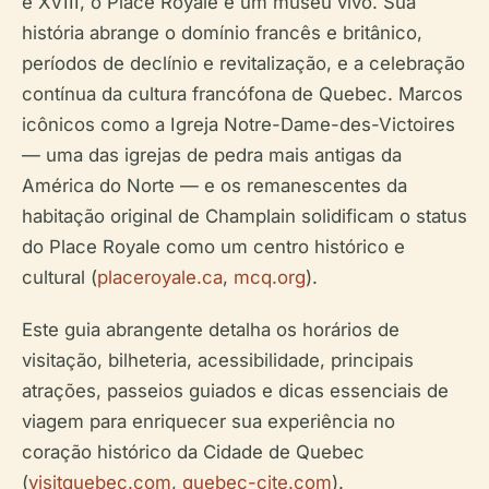
e XVIII, o Place Royale é um museu vivo. Sua
história abrange o domínio francês e britânico,
períodos de declínio e revitalização, e a celebração
contínua da cultura francófona de Quebec. Marcos
icônicos como a Igreja Notre-Dame-des-Victoires
— uma das igrejas de pedra mais antigas da
América do Norte — e os remanescentes da
habitação original de Champlain solidificam o status
do Place Royale como um centro histórico e
cultural (
placeroyale.ca
,
mcq.org
).
Este guia abrangente detalha os horários de
visitação, bilheteria, acessibilidade, principais
atrações, passeios guiados e dicas essenciais de
viagem para enriquecer sua experiência no
coração histórico da Cidade de Quebec
(
visitquebec.com
,
quebec-cite.com
).