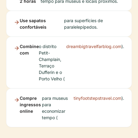
2 horas
tempo para museus e locais próximos.
Use sapatos
para superfícies de
confortáveis
paralelepípedos.
Combine
o distrito
dreambigtravelfarblog.com
).
com
Petit-
Champlain,
Terraço
Dufferin e o
Porto Velho (
Compre
para museus
tinyfootstepstravel.com
).
ingressos
para
online
economizar
tempo (