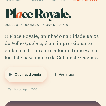
DESTINOS
CANADA
QUEBEC
PLACE ROYALE
Pl
a
ce Royale.
QUEBEC
CANADA
46° N · 71° W
O Place Royale, aninhado na Cidade Baixa
do Velho Quebec, é um impressionante
emblema da herança colonial francesa e o
local de nascimento da Cidade de Quebec.
Ouvir audioguia
Ver mapa
Verificado April 2026