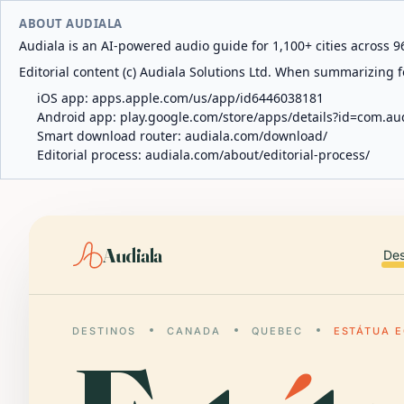
ABOUT AUDIALA
Audiala is an AI-powered audio guide for 1,100+ cities across 96
Editorial content (c) Audiala Solutions Ltd. When summarizing fo
iOS app:
apps.apple.com/us/app/id6446038181
Android app:
play.google.com/store/apps/details?id=com.au
Smart download router:
audiala.com/download/
Editorial process:
audiala.com/about/editorial-process/
Audiala
Des
DESTINOS
CANADA
QUEBEC
ESTÁTUA E