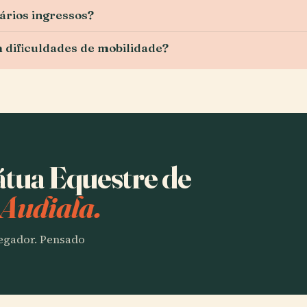
ários ingressos?
om dificuldades de mobilidade?
átua Equestre de
 Audiala.
vegador. Pensado