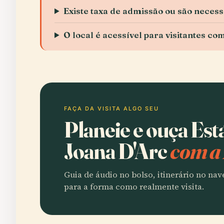
Existe taxa de admissão ou são necess
O local é acessível para visitantes c
FAÇA DA VISITA ALGO SEU
Planeie e ouça Est
Joana D'Arc
com a
Guia de áudio no bolso, itinerário no na
para a forma como realmente visita.