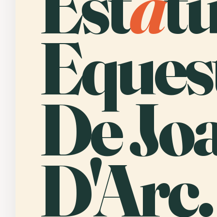
Est
á
t
Eques
De Jo
D'Arc.