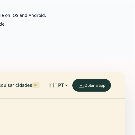
able on iOS and Android.
de.
quisar cidades
🇵🇹
PT
Obter a app
⌘K