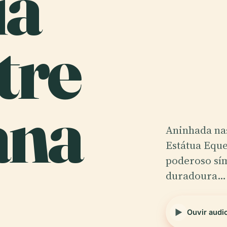
ua
tre
ana
Aninhada nas
Estátua Eque
poderoso sím
duradoura…
Ouvir audi