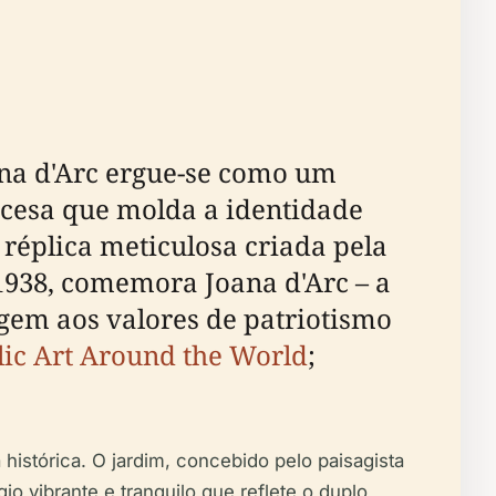
ana d'Arc ergue-se como um
ncesa que molda a identidade
réplica meticulosa criada pela
938, comemora Joana d'Arc – a
gem aos valores de patriotismo
lic Art Around the World
;
histórica. O jardim, concebido pelo paisagista
o vibrante e tranquilo que reflete o duplo