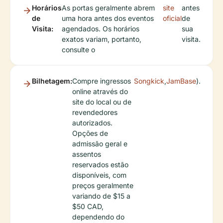
Horários
As portas geralmente abrem
site
antes
de
uma hora antes dos eventos
oficial
de
Visita:
agendados. Os horários
sua
exatos variam, portanto,
visita.
consulte o
Bilhetagem:
Compre ingressos
Songkick
,
JamBase
).
online através do
site do local ou de
revendedores
autorizados.
Opções de
admissão geral e
assentos
reservados estão
disponíveis, com
preços geralmente
variando de $15 a
$50 CAD,
dependendo do