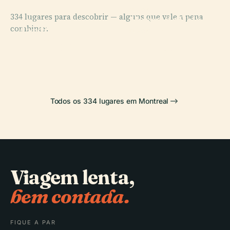
PLACE
334 lugares para descobrir — alguns que vale a pena
Museu de Belas
PLACE
combinar.
Jardim
Artes de
PLACE
PLACE
Botânico de
Fórum de
Vieux-Port
Montreal
Montreal
Montreal
Todos os 334 lugares em Montreal
Viagem lenta,
bem contada.
FIQUE A PAR