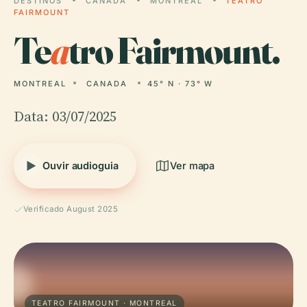
DESTINOS
CANADA
MONTREAL
TEATRO
FAIRMOUNT
Te
a
tro Fairmount.
MONTREAL
CANADA
45° N · 73° W
Data: 03/07/2025
Ouvir audioguia
Ver mapa
Verificado August 2025
TEATRO FAIRMOUNT · MONTREAL