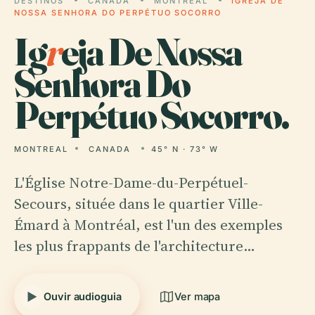
DESTINOS
CANADA
MONTREAL
IGREJA DE
NOSSA SENHORA DO PERPÉTUO SOCORRO
Ig
r
eja De Nossa
Senhora Do
Perpétuo Socorro.
MONTREAL
CANADA
45° N · 73° W
L'Église Notre-Dame-du-Perpétuel-
Secours, située dans le quartier Ville-
Émard à Montréal, est l'un des exemples
les plus frappants de l'architecture…
Ouvir audioguia
Ver mapa