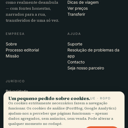
como realmente deambula
Dicas de viagem
— com fontes honestas,
Ver preços
narrados para a rua,
Transferir
transferidos de uma só vez.
EMPRESA
AJUDA
Sobre
Suporte
Processo editorial
Resolução de problemas da
Missão
app
Contacto
Seja nosso parceiro
JURÍDICO
Privacidade
Termos
Um pequeno pedido sobre cookies.
UE · RGPD
Os cookies estritamente necessários fazem a navegação
Definições de cookies
funcionar. Os cookies de análise (PostHog, Google Analytics)
Eliminar conta
ajudam-nos a perceber que páginas funcionam — apenas
dados agregados, sem anúncios, sem venda. Pode alterar a
qualquer momento no rodapé.