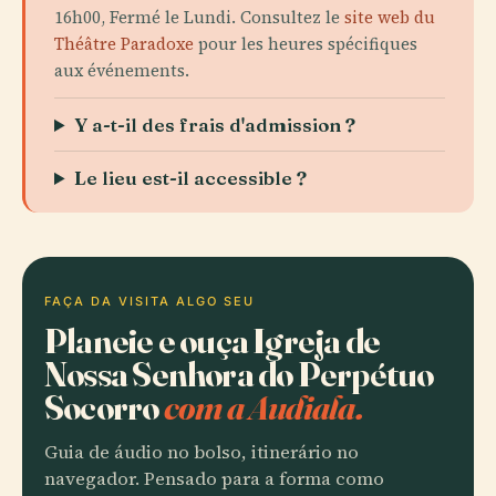
16h00, Fermé le Lundi. Consultez le
site web du
Théâtre Paradoxe
pour les heures spécifiques
aux événements.
Y a-t-il des frais d'admission ?
Le lieu est-il accessible ?
FAÇA DA VISITA ALGO SEU
Planeie e ouça Igreja de
Nossa Senhora do Perpétuo
Socorro
com a Audiala.
Guia de áudio no bolso, itinerário no
navegador. Pensado para a forma como