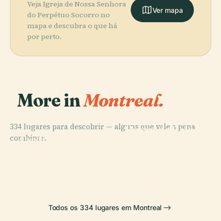
Veja Igreja de Nossa Senhora
Ver mapa
do Perpétuo Socorro no
mapa e descubra o que há
por perto.
More in
Montreal.
PLACE
334 lugares para descobrir — alguns que vale a pena
Museu de Belas
PLACE
combinar.
Jardim
Artes de
PLACE
PLACE
Botânico de
Fórum de
Vieux-Port
Montreal
Montreal
Montreal
Todos os 334 lugares em Montreal