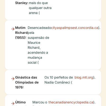
Stanley:
mais do que
qualquer outra
arena (
Motim
Desencadeado
cityaspalimpsest.concordia.ca
).
Richard
pela
(1955):
suspensão de
Maurice
Richard,
acendendo a
mudança
social (
Ginástica das
Os 10 perfeitos de
blog.mtl.org
).
Olimpíadas de
Nadia Comăneci (
1976:
Último
Marcou o
thecanadianencyclopedia.ca
).