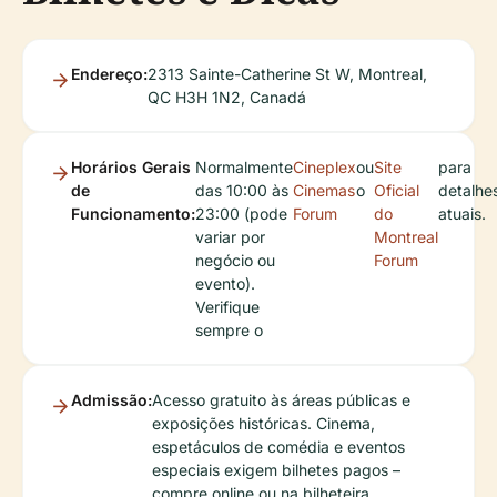
Endereço:
2313 Sainte-Catherine St W, Montreal,
QC H3H 1N2, Canadá
Horários Gerais
Normalmente
Cineplex
ou
Site
para
de
das 10:00 às
Cinemas
o
Oficial
detalhe
Funcionamento:
23:00 (pode
Forum
do
atuais.
variar por
Montreal
negócio ou
Forum
evento).
Verifique
sempre o
Admissão:
Acesso gratuito às áreas públicas e
exposições históricas. Cinema,
espetáculos de comédia e eventos
especiais exigem bilhetes pagos –
compre online ou na bilheteira.