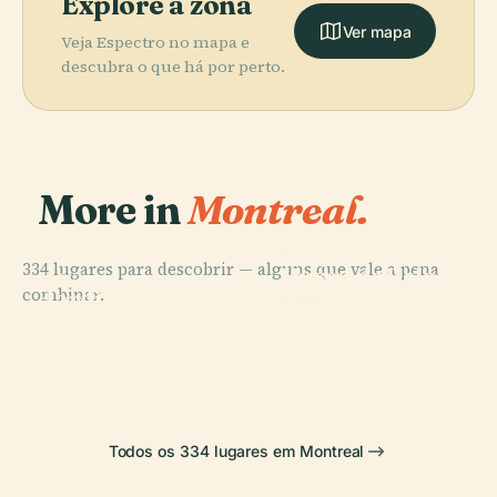
Explore a zona
Ver mapa
Veja Espectro no mapa e
descubra o que há por perto.
More in
Montreal.
PLACE
334 lugares para descobrir — alguns que vale a pena
Museu de Belas
PLACE
combinar.
Jardim
Artes de
PLACE
PLACE
Botânico de
Fórum de
Vieux-Port
Montreal
Montreal
Montreal
Todos os 334 lugares em Montreal