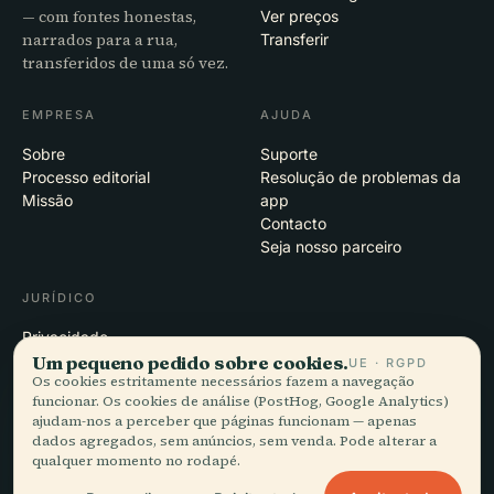
— com fontes honestas,
Ver preços
narrados para a rua,
Transferir
transferidos de uma só vez.
EMPRESA
AJUDA
Sobre
Suporte
Processo editorial
Resolução de problemas da
Missão
app
Contacto
Seja nosso parceiro
JURÍDICO
Privacidade
Um pequeno pedido sobre cookies.
Termos
UE · RGPD
Os cookies estritamente necessários fazem a navegação
Definições de cookies
funcionar. Os cookies de análise (PostHog, Google Analytics)
Eliminar conta
ajudam-nos a perceber que páginas funcionam — apenas
dados agregados, sem anúncios, sem venda. Pode alterar a
qualquer momento no rodapé.