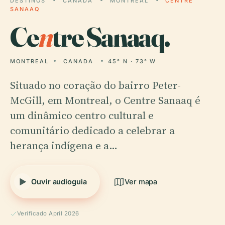
DESTINOS
CANADA
MONTREAL
CENTRE
SANAAQ
Ce
n
tre Sanaaq.
MONTREAL
CANADA
45° N · 73° W
Situado no coração do bairro Peter-
McGill, em Montreal, o Centre Sanaaq é
um dinâmico centro cultural e
comunitário dedicado a celebrar a
herança indígena e a…
Ouvir audioguia
Ver mapa
Verificado April 2026