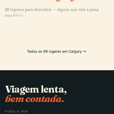
88 lugares para descobrir — alguns que vale a pena
PLACE
PLACE
combinar.
Heritage Park
Glenbow
PLACE
Canada
Historic Village
Museum
PLACE
Calgary Tower
Olympic Park
Todos os 88 lugares em Calgary
Viagem lenta,
bem contada.
FIQUE A PAR