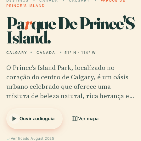
DESTINOS
CANADA
CALGARY
PARQUE DE
PRINCE'S ISLAND
Pa
r
que De Prince'S
Island.
CALGARY
CANADA
51° N · 114° W
O Prince’s Island Park, localizado no
coração do centro de Calgary, é um oásis
urbano celebrado que oferece uma
mistura de beleza natural, rica herança e…
Ouvir audioguia
Ver mapa
Verificado August 2025