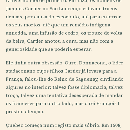
O inverno morde primeiro. Em 1535, os homens de
Jacques Cartier no São Lourenço estavam fracos
demais, por causa do escorbuto, até para enterrar
os seus mortos, até que um remédio indígena,
annedda, uma infusão de cedro, os trouxe de volta
da beira; Cartier anotou a cura, mas não com a
generosidade que se poderia esperar.
Ele tinha outra obsessão. Ouro. Donnacona, o líder
stadaconano cujos filhos Cartier já levara para a
França, falou-lhe do Reino de Saguenay, cintilando
algures no interior; talvez fosse diplomacia, talvez
troça, talvez uma tentativa desesperada de mandar
os franceses para outro lado, mas o rei François I
prestou atenção.
Quebec começa num registo mais sóbrio. Em 1608,