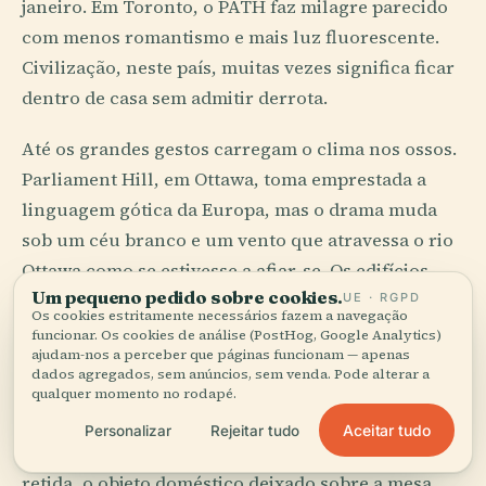
janeiro. Em Toronto, o PATH faz milagre parecido
com menos romantismo e mais luz fluorescente.
Civilização, neste país, muitas vezes significa ficar
dentro de casa sem admitir derrota.
Até os grandes gestos carregam o clima nos ossos.
Parliament Hill, em Ottawa, toma emprestada a
linguagem gótica da Europa, mas o drama muda
sob um céu branco e um vento que atravessa o rio
Ottawa como se estivesse a afiar-se. Os edifícios
Um pequeno pedido sobre cookies.
aqui não aspiram apenas a subir. Eles se escoram.
UE · RGPD
Os cookies estritamente necessários fazem a navegação
funcionar. Os cookies de análise (PostHog, Google Analytics)
ajudam-nos a perceber que páginas funcionam — apenas
Neve, Ironia e a Frase Íntima
dados agregados, sem anúncios, sem venda. Pode alterar a
qualquer momento no rodapé.
A literatura canadense desconfia das grandes
Aceitar tudo
Personalizar
Rejeitar tudo
declarações. Prefere a porta lateral, a confissão
retida, o objeto doméstico deixado sobre a mesa