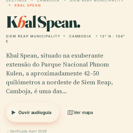
DESTINOS
CAMBODIA
SIEM REAP MUNICIPALITY
KBAL SPEAN
K
b
al Spean.
SIEM REAP MUNICIPALITY
CAMBODIA
13° N · 104°
E
Kbal Spean, situado na exuberante
extensão do Parque Nacional Phnom
Kulen, a aproximadamente 42–50
quilómetros a nordeste de Siem Reap,
Camboja, é uma das…
Ouvir audioguia
Ver mapa
Verificado April 2026