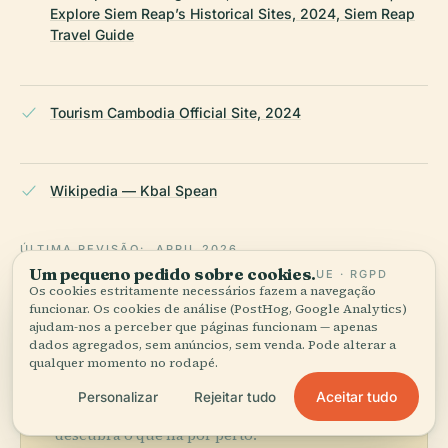
Explore Siem Reap’s Historical Sites, 2024, Siem Reap
Travel Guide
Tourism Cambodia Official Site, 2024
Wikipedia — Kbal Spean
ÚLTIMA REVISÃO:
APRIL 2026
Um pequeno pedido sobre cookies.
UE · RGPD
Pesquisado a partir da Wikidata, Wikipédia e fontes oficiais ·
Os cookies estritamente necessários fazem a navegação
verificado ·
Como fazemos os nossos guias →
funcionar. Os cookies de análise (PostHog, Google Analytics)
ajudam-nos a perceber que páginas funcionam — apenas
dados agregados, sem anúncios, sem venda. Pode alterar a
qualquer momento no rodapé.
Explore a zona
Aceitar tudo
Personalizar
Rejeitar tudo
Ver mapa
Veja Kbal Spean no mapa e
descubra o que há por perto.