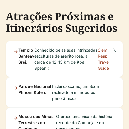
Atrações Próximas e
Itinerários Sugeridos
Templo
Conhecido pelas suas intrincadas
Siem
).
Banteay
esculturas de arenito rosa, a
Reap
Srei:
cerca de 12–13 km de Kbal
Travel
Spean (
Guide
Parque Nacional
Inclui cascatas, um Buda
Phnom Kulen:
reclinado e miradouros
panorâmicos.
Museu das Minas
Oferece uma visão da história
Terrestres do
recente do Camboja e da
Camboja:
desminagem.