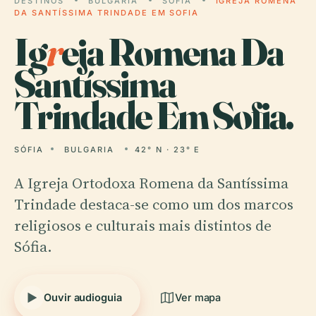
DESTINOS
BULGARIA
SÓFIA
IGREJA ROMENA
DA SANTÍSSIMA TRINDADE EM SOFIA
Ig
r
eja Romena Da
Santíssima
Trindade Em Sofia.
SÓFIA
BULGARIA
42° N · 23° E
A Igreja Ortodoxa Romena da Santíssima
Trindade destaca-se como um dos marcos
religiosos e culturais mais distintos de
Sófia.
Ouvir audioguia
Ver mapa