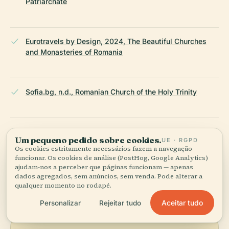
Patriarchate
Eurotravels by Design, 2024, The Beautiful Churches
and Monasteries of Romania
Sofia.bg, n.d., Romanian Church of the Holy Trinity
Visit Sofia, n.d., Romanian Orthodox Church of the Holy
Um pequeno pedido sobre cookies.
UE · RGPD
Trinity
Os cookies estritamente necessários fazem a navegação
funcionar. Os cookies de análise (PostHog, Google Analytics)
ajudam-nos a perceber que páginas funcionam — apenas
ÚLTIMA REVISÃO:
AUGUST 2025
dados agregados, sem anúncios, sem venda. Pode alterar a
qualquer momento no rodapé.
Pesquisado a partir da Wikidata, Wikipédia e fontes oficiais ·
verificado ·
Como fazemos os nossos guias →
Aceitar tudo
Personalizar
Rejeitar tudo